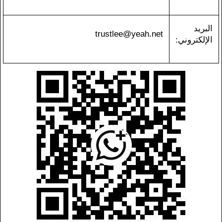
البريد
trustlee@yeah.net
الإلكتروني: