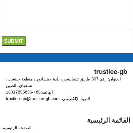
trustlee-gb
العنوان: رقم 307 طريق تشيانشين، بلدة جينشانوي، منطقة جينشان،
شنغهاي، الصين
الهاتف:86+-18017855896
البريد الإلكتروني: trustlee-gb@trustlee-gb.com
القائمة الرئيسية
الصفحة الرئيسية