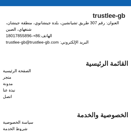
trustlee-gb
العنوان: رقم 307 طريق تشيانشين، بلدة جينشانوي، منطقة جينشان،
شنغهاي، الصين
الهاتف:86+-18017855896
البريد الإلكتروني: trustlee-gb@trustlee-gb.com
القائمة الرئيسية
الصفحة الرئيسية
متجر
مدونة
نبذة عنا
اتصل
الخصوصية والخدمة
سياسة الخصوصية
شروط الخدمة