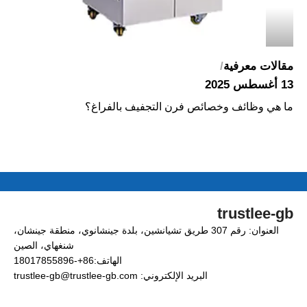
مقالات معرفية
مقا
13 أغسطس 2025
13 أغسطس 2025
ما هي وظائف وخصائص فرن التجفيف بالفراغ؟
محل
trustlee-gb
العنوان: رقم 307 طريق تشيانشين، بلدة جينشانوي، منطقة جينشان،
شنغهاي، الصين
الهاتف:86+-18017855896
البريد الإلكتروني: trustlee-gb@trustlee-gb.com