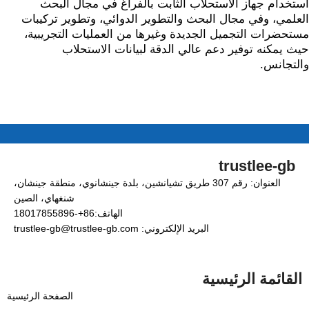
استخدام جهاز الاستحلاب الثابت بالفراغ في مجال البحث
العلمي، وفي مجال البحث والتطوير الدوائي، وتطوير تركيبات
مستحضرات التجميل الجديدة وغيرها من العمليات التجريبية،
حيث يمكنه توفير دعم عالي الدقة لبيانات الاستحلاب
والتجانس.
trustlee-gb
العنوان: رقم 307 طريق تشيانشين، بلدة جينشانوي، منطقة جينشان،
شنغهاي، الصين
الهاتف:86+-18017855896
البريد الإلكتروني: trustlee-gb@trustlee-gb.com
القائمة الرئيسية
الصفحة الرئيسية