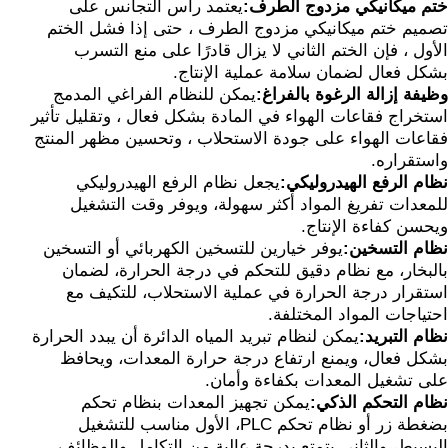
ختم ميكانيكي مزدوج الطرف:
يعتمد رأس التجانس على
تصميم ختم ميكانيكي مزدوج الطرف ، حتى إذا فشل الختم
الأول ، فإن الختم الثاني لا يزال قادرًا على منع التسرب
بشكل فعال لضمان سلامة عملية الإنتاج.
وظيفة إزالة الرغوة بالفراغ:
يمكن للنظام الفراغي المدمج
استخراج فقاعات الهواء في المادة بشكل فعال ، وتقليل تأثير
فقاعات الهواء على جودة الاستحلاب ، وتحسين مظهر المنتج
واستقراره.
نظام الرفع الهيدروليكي:
يجعل نظام الرفع الهيدروليكي
للمعدات تفريغ المواد أكثر سهولة، ويوفر وقت التشغيل
ويحسن كفاءة الإنتاج.
نظام التسخين:
يوفر خيارين للتسخين الكهربائي أو التسخين
بالبخار، مع نظام دقيق للتحكم في درجة الحرارة، لضمان
استقرار درجة الحرارة في عملية الاستحلاب، للتكيف مع
احتياجات المواد المختلفة.
نظام التبريد:
يمكن لنظام تبريد المياه الدائرة أن يبدد الحرارة
بشكل فعال، ويمنع ارتفاع درجة حرارة المعدات، ويحافظ
على تشغيل المعدات بكفاءة وأمان.
نظام التحكم الذكي:
يمكن تجهيز المعدات بنظام تحكم
بضغطة زر أو نظام تحكم PLC، الأول مناسب للتشغيل
البسيط، والثاني يتمتع بدرجة عالية من التكامل والوظائف