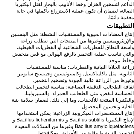
الداعم لتسخين الخزان وخط الأنابيب بالبخار لقتل البكتيريا
الضالة، لضمان أن تكون عملية الاستزراع بأكملها في حالة
معقمة دائمًا.
التطبيقات
إنتاج المضادات الحيوية والمستقلبات النشطة: مثل البنسلين
والإريثروميسين وغيرها من المنتجات التي تتطلب زراعة
واسعة النطاق للفطريات الشعاعية أو الفطريات الخيطية،
والتي تناسب عملية التخمير بالرفع الهوائي مع قص منخفض
وخلط موحد.
زراعة الخلايا النباتية والفطريات: مناسبة للمستقلبات
الثانوية، مثل باكليتاكسيل وكامبتوثيسين وجينسنج سابونين
وغيرها من الزراعة عالية الجودة وتضخيم التخمير.
ثقافة الطحالب الدقيقة الصناعية: مناسبة لتخمير الطحالب
الحساسة للقص، مثل الطحالب الحمراء، والسبيرولينا،
والبكتيريا المنتجة للألجينات، وما إلى ذلك، لضمان سلامة بنية
الخلية وتحسين المحصول.
إنتاج المستحضرات الميكروبية الزراعية: يمكن استخدامها
لإنتاج البكتيريا Bacillus subtilis و Bacillus licheniformis و
Bacillus amyloliquefaciens وغيرها من السلالات المفيدة
لتحسين التربة والوقاية من الأمراض ومكافحتها.