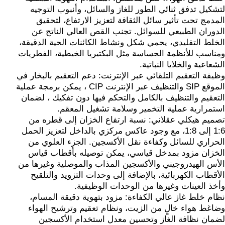
لتشكيل تدفق ثنائي الطور للغاز والسائل، وأنبوب التوجيه
المدمج تحت تأثير سائل الثقافة لتعزيز الارتفاع، لتحقيق
الدوران الطبيعي للسوائل. تجنب القص العالي الناتج عن
الخلط التقليدي، يحمي شكل ونشاط الكائنات الحية الدقيقة،
ومناسب للأنظمة الحساسة مثل البكتيريا الخيطية، الفطريات
الشعاعية والخلايا النباتية.
وظيفة التعقيم التلقائي عبر الإنترنت: دعم التعقيم بالبخار في
الموقع SIP والتنظيف عبر الإنترنت CIP ، يمكن برمجة عملية
التعقيم والتنظيف بالكامل والتحكم فيها دون تفكيك ، لضمان
استمرارية عملية التخمير وسلامة تشغيل المعقم.
تصميم هيكلي عقلاني: نسبة ارتفاع الخزان إلى قطره من
1:6 إلى 1:8، مع وجود عاكس مركزي بالداخل لتعزيز الحمل
الحراري للسائل وكفاءة نقل الأكسجين. الجزء العلوي من
الخزان مزود بمدخل قياسي، يمكن توصيله بأقطاب قياس
الأس الهيدروجيني والأكسجين المذاب والموصلية وغيرها من
الأقطاب الكهربائية، بالإضافة إلى وحدات التزويد والتلقيح
وأخذ العينات وغيرها من الوحدات الوظيفية.
نظام خلط غاز عالي الكفاءة: مزود بتهوية دقيقة المسام،
وضاغط هواء خالٍ من الزيت، ونظام تعقيم وترشيح الهواء
لضمان نظافة الغاز وتحسين معدل استخدام الأكسجين