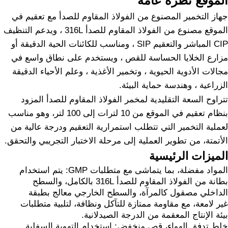
الموقع نظرة عامة
جهاز التخمير المصنوع من الفولاذ المقاوم للصدأ مع تعقيم في
الموقع مصنوع من الفولاذ المقاوم للصدأ 316L ، ويدعم التنظيف
CIP المباشر والتعقيم SIP ، ومناسب للكائنات الحية الدقيقة أو
مزارع الخلايا الحساسة للقص ، ويستخدم على نطاق واسع في
مجالات الأدوية الحيوية ، وتخمير الأغذية ، وعلم الأحياء الدقيقة
الزراعية ، وهندسة حماية البيئة.
تتراوح السعة التقليدية لمخمر الفولاذ المقاوم للصدأ المزود
بنظام تعقيم في الموقع من 10 لترات إلى 100 لتر، وهو مناسب
لعملية التخمير التي تتطلب استمرارية التعقيم ودرجة عالية من
الأتمتة، من تطوير العملية إلى مرحلة الاختبار التجريبي والتحقق.
الميزات الرئيسية
المواد مفضلة، بما يتماشى مع متطلبات GMP: يتم استخدام
بطانة من الفولاذ المقاوم للصدأ 316L بالكامل، والسطح
الداخلي مصقول كالمرآة، والسطح الخارجي معالج بطبقة
غير لامعة، مع مقاومة ممتازة للتآكل ونظافة، لتلبية متطلبات
بيئة الإنتاج المعقمة من الدرجة الصيدلانية.
خلط تدفق الهواء، قص منخفض: استخدام التهوية السفلية