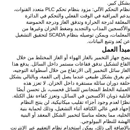
بشكل كبير.
نظام التحكم الآلي: مزود بنظام تحكم PLC متعدد القنوات،
يدعم المراقبة في الوقت الفعلي والتحكم في الدائرة
المغلقة لدرجة الحرارة وتدفق الغاز ودرجة الحموضة
والأكسجين المذاب والتجديد وضغط الخزان وغيرها من
المعلمات، ويمكن توصيله بنظام SCADA لتحقيق التشغيل
عن بُعد وتتبع البيانات.
مبدأ العمل
يضخ جهاز التخمير بالغاز الهواء أو الغاز المختلط من خلال
القاع لتشكيل تدفق فقاعات مستمر داخل السائل. يدفع هذا
الغاز سائل التخمير إلى الارتفاع من خلال أسطوانة التوجيه،
ثم يغرق بشكل طبيعي عندما يصل إلى القمة، وبالتالي يشكل
حلقة دوران سائلة مستقرة داخل الخزان. لا تعزز هذه
العملية الخلط المتجانس للسائل فحسب، بل تحسن أيضًا
قابلية ذوبان الأكسجين في السائل، وتعزز كفاءة نقل الكتلة.
نظرًا لعدم وجود أجزاء تقليب ميكانيكية، لن ينتج النظام
إجهاد قص عالي الكثافة أثناء التشغيل، وذلك لحماية بنية
الخلية، مما يجعله مناسبًا لتخمير الشكل المعقد أو البنية
الهشة للنظام البيولوجي.
بالإضافة إلى ذلك، يمكن استخدام نظام التعقيم عبر الإنترنت