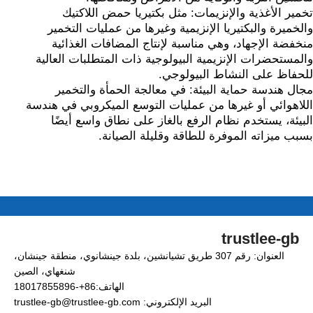
تخمير الأغذية والإنزيمات: مثل بكتيريا حمض اللاكتيك
والخميرة والبكتيريا الإنزيمية وغيرها من عمليات التخمير
منخفضة الإجهاد، وهي مناسبة لإنتاج المضافات الغذائية
والمستحضرات الإنزيمية البيولوجية ذات المتطلبات العالية
للحفاظ على النشاط البيولوجي.
مجال هندسة حماية البيئة: في معالجة الحمأة والتخمير
اللاهوائي أو غيرها من عمليات التوسع الميكروبي في هندسة
البيئة، يستخدم نظام الرفع بالغاز على نطاق واسع أيضًا
بسبب ميزاته الموفرة للطاقة وقليلة الصيانة.
trustlee-gb
العنوان: رقم 307 طريق تشيانشين، بلدة جينشانوي، منطقة جينشان،
شنغهاي، الصين
الهاتف:86+-18017855896
البريد الإلكتروني: trustlee-gb@trustlee-gb.com