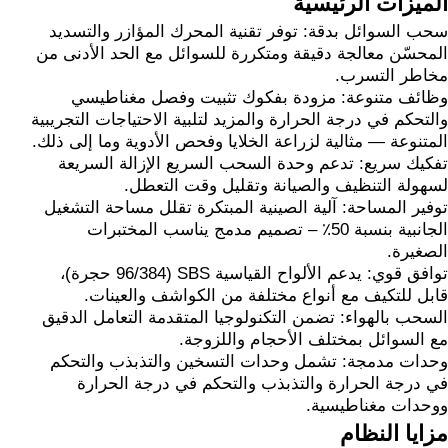
الميزات الرئيسية
سحب السوائل بدقة: توفر تقنية المحرك المؤازر والتسديد
المحسّن معالجة دقيقة ومتكررة للسوائل مع الحد الأدنى من
مخاطر التسرب.
وظائف متنوعة: مزودة بفكوك تثبيت وفصل مغناطيسي
والتحكم في درجة الحرارة والمزيد لتلبية الاحتياجات التجريبية
المتنوعة — مثالية لزراعة الخلايا وفحص الأدوية وما إلى ذلك.
تفكيك سريع: تدعم وحدة السحب السريع الإزالة السريعة
لسهولة التنظيف والصيانة وتقليل وقت التعطل.
توفير المساحة: آلية الصينية المبتكرة تقلل مساحة التشغيل
الجانبية بنسبة 50٪ – تصميم مدمج يناسب المختبرات
الصغيرة.
توافق قوي: يدعم الألواح القياسية SBS (96/384 حجرة)،
قابل للتكيف مع أنواع مختلفة من الكواشف والعينات.
السحب بالهواء: تضمن التكنولوجيا المتقدمة التعامل الدقيق
مع السوائل بمختلف الأحجام واللزوجة.
وحدات مدمجة: تشمل وحدات التسخين والتذبذب والتحكم
في درجة الحرارة والتذبذب والتحكم في درجة الحرارة
ووحدات مغناطيسية.
مزايا النظام