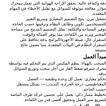
دقة وكفاءة عالية: يحقق الإزاحة الهوائية التي تعمل بمحرك
مؤازر معالجة موثوقة للسوائل مع تقليل الأخطاء في المهام
المعقدة.
تشغيل مرن: يتيح التصميم المعياري وسريع التغيير
للمستخدمين تكوين وظائف النظام وترقيتها حسب الحاجة.
توفير المساحة والتكلفة: يقلل التصميم المدمج من مساحة
المختبر ويزيد من الكفاءة، مما يوفر العمالة والوقت.
استقرار عالٍ: ضبط الأجهزة/البرامج بدقة يحافظ على
استقرار النظام في البيئات المعقدة، مما يضمن نتائج
متسقة.
مبدأ العمل
السحب بالهواء: ينظم المكبس الذي يتم التحكم فيه بواسطة
محرك سيرفو ضغط الغاز من أجل سحب وتوزيع السوائل
بدقة.
تحكم معياري: تعمل كل وحدة وظيفية — الفصل
المغناطيسي، درجة الحرارة، التذبذب — بشكل مستقل
حسب الحاجة.
تخطيط مسار ذكي: يعمل على تحسين حركة طرف الماصة
لتسريع سير العمل وتحقيق أقصى قدر من الكفاءة.