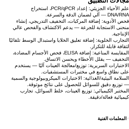
مجالات التطبيق
علم الأحياء الجزيئي: إعداد PCR/qPCR، استخراج
DNA/RNA — آلي لضمان الدقة والسرعة.
فحص الأدوية: إضافة المركبات، التخفيف التدريجي، إنشاء
منحنى الاستجابة للجرعة — يدعم الاكتشاف والفحص عالي
الإنتاجية.
التجارب الخلوية: إضافة تعليق الخلايا واستبدال الوسط تلقائيًا
لثقافة قابلة للتكرار.
المقايسة المناعية: إضافة ELISA، فحص الأجسام المضادة،
التخفيف — يقلل الأخطاء ويحسن الاتساق.
الاختبارات السريرية: توزيع/معالجة العينات آليًا — يستخدم
على نطاق واسع في مختبرات المستشفيات.
السلامة البيئية/الغذائية: الاختبارات الميكروبيولوجية والسمية
— توزيع دقيق للسوائل للحصول على نتائج موثوقة.
المختبر الكيميائي: توزيع العينات، خلط السوائل، تجارب
كيميائية فعالة/دقيقة.
المعلمات الفنية