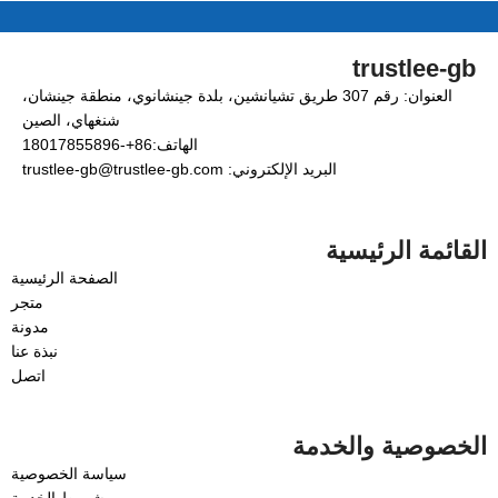
trustlee-gb
العنوان: رقم 307 طريق تشيانشين، بلدة جينشانوي، منطقة جينشان،
شنغهاي، الصين
الهاتف:86+-18017855896
البريد الإلكتروني: trustlee-gb@trustlee-gb.com
القائمة الرئيسية
الصفحة الرئيسية
متجر
مدونة
نبذة عنا
اتصل
الخصوصية والخدمة
سياسة الخصوصية