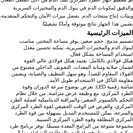
والدقيق لمكونات الدم في بنوك الدم والمختبرات السريرية
وبيئات إنتاج منتجات الدم. بفضل ميزات الأمان والتحكم المتقدمة،
يضمن هذا الجهاز نتائج موثوقة وأمانًا تشغيليًا.
الميزات الرئيسية
تصميم مدمج: حجم صغير، يوفر مساحة المختبر، مناسب
لبنوك الدم والمختبرات السريرية، يمكنه تحسين معدل
استخدام المساحة بشكل فعال.
هيكل فولاذي بالكامل: يعتمد هيكل فولاذي عالي القوة
لضمان صلابة ومتانة المعدات. التجويف الداخلي مصنوع من
الفولاذ المقاوم للصدأ، وهو سهل التنظيف والصيانة، ويضمن
مقاومة التآكل في الاستخدام طويل الأمد.
شاشة رقمية LED: تعرض بوضوح سرعة الدوران وقوة
الطرد المركزي، مع وظيفة عرض متزامنة. من خلال نظام
التحكم بالكمبيوتر الصغير، والمراقبة الديناميكية لعملية الطرد
المركزي، والعرض في الوقت الحقيقي لقوة الطرد المركزي
والسرعة، يمكن للمستخدم التبديل بسهولة بين قوة الطرد
المركزي المطلقة وقوة الطرد المركزي النسبية.
مجموعة متنوعة من البرامج المعدة مسبقًا: توفر برنامج طرد
مركزي ثابت ، مثل فصيلة الدم والمطابقة المتبادلة وما إلى