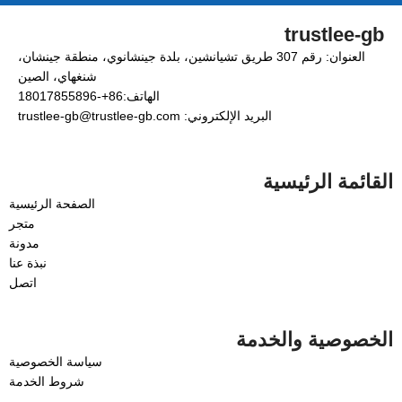
trustlee-gb
العنوان: رقم 307 طريق تشيانشين، بلدة جينشانوي، منطقة جينشان،
شنغهاي، الصين
الهاتف:86+-18017855896
البريد الإلكتروني: trustlee-gb@trustlee-gb.com
القائمة الرئيسية
الصفحة الرئيسية
متجر
مدونة
نبذة عنا
اتصل
الخصوصية والخدمة
سياسة الخصوصية
شروط الخدمة