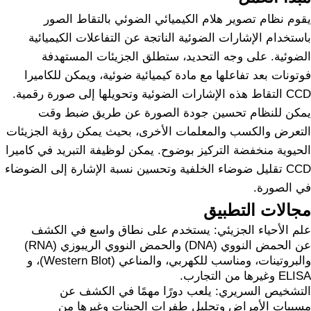
يقوم نظام تصوير هلام الكيميائي الضوئي بالتقاط الصور
باستخدام الإشارات الضوئية الناتجة عن التفاعلات الكيميائية
الضوئية. على وجه التحديد، ستطلق الجزيئات المستهدفة
فوتونات بعد تفاعلها مع مادة كيميائية ضوئية، ويمكن للكاميرا
CCD التقاط هذه الإشارات الضوئية وتحويلها إلى صورة رقمية.
يمكن للنظام تحسين جودة الصورة عن طريق ضبط وقت
التعرض والكسب والمعلمات الأخرى، بحيث يمكن رؤية الجزيئات
الحيوية منخفضة التركيز بوضوح. يمكن لوظيفة التبريد في كاميرا
CCD تقليل ضوضاء الخلفية وتحسين نسبة الإشارة إلى الضوضاء
في الصورة.
مجالات التطبيق
علم الأحياء الجزيئي: يستخدم على نطاق واسع في الكشف
عن الحمض النووي (DNA) والحمض النووي الريبوزي (RNA)
والبروتينات، ومناسب للكهربي، والمناعي (Western Blot)، و
ELISA وغيرها من التجارب.
التشخيص السريري: يلعب دورًا مهمًا في الكشف عن
مسببات الأمراض وتحليل طفرات الجينات وغيرها من