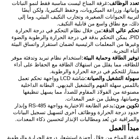
تعدد الوظائف:
غرفة المناخ ليست مناسبة فقط لنمو النباتات
وإنباتها، وزراعة الميكروبات، وحفظ البكتيريا، ولكن أيضًا
لتربية الحيوانات الصغيرة، وتجارب التكيف البيئي، وما إلى
ذلك، مع نطاق واسع من قابلية التكيف.
تحكم عالي الدقة:
من خلال نظام التحكم في درجة الحرارة
PID، يمكن التحكم بدقة في درجة الحرارة والرطوبة والضوء
وغيرها من المعلمات الرئيسية لضمان استقرار واتساق البيئة
أثناء التجربة.
توفير الطاقة وحماية البيئة:
استخدام نظام تبريد وتدفئة موفر
للطاقة، مما يقلل من استهلاك الطاقة مع الحفاظ على أداء
ممتاز للتحكم في درجة الحرارة والرطوبة.
سهولة التشغيل والصيانة:
شاشة LCD وواجهة تحكم تعمل
باللمس سهلة الفهم والتشغيل البديهي. البطانة الداخلية
مصنوعة من الفولاذ المقاوم للصدأ، مما يسهل تنظيفها
وصيانتها، ويطيل من عمر المعدات.
تكوين مرن:
يدعم الطابعة الاختيارية وواجهة RS-485 وإنذار
حدود درجة الحرارة ووظائف أخرى لتسهيل تسجيل البيانات
والمراقبة عن بُعد ومطالبات الإنذار لتحسين ذكاء المعدات.
مبدأ العمل
غرفة المناخ من خلال أجهزة استشعار درجة الحرارة والرطوبة