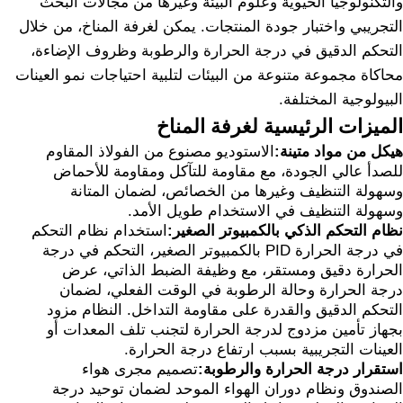
والتكنولوجيا الحيوية وعلوم البيئة وغيرها من مجالات البحث
التجريبي واختبار جودة المنتجات. يمكن لغرفة المناخ، من خلال
التحكم الدقيق في درجة الحرارة والرطوبة وظروف الإضاءة،
محاكاة مجموعة متنوعة من البيئات لتلبية احتياجات نمو العينات
البيولوجية المختلفة.
الميزات الرئيسية لغرفة المناخ
هيكل من مواد متينة:
الاستوديو مصنوع من الفولاذ المقاوم
للصدأ عالي الجودة، مع مقاومة للتآكل ومقاومة للأحماض
وسهولة التنظيف وغيرها من الخصائص، لضمان المتانة
وسهولة التنظيف في الاستخدام طويل الأمد.
نظام التحكم الذكي بالكمبيوتر الصغير:
استخدام نظام التحكم
في درجة الحرارة PID بالكمبيوتر الصغير، التحكم في درجة
الحرارة دقيق ومستقر، مع وظيفة الضبط الذاتي، عرض
درجة الحرارة وحالة الرطوبة في الوقت الفعلي، لضمان
التحكم الدقيق والقدرة على مقاومة التداخل. النظام مزود
بجهاز تأمين مزدوج لدرجة الحرارة لتجنب تلف المعدات أو
العينات التجريبية بسبب ارتفاع درجة الحرارة.
استقرار درجة الحرارة والرطوبة:
تصميم مجرى هواء
الصندوق ونظام دوران الهواء الموحد لضمان توحيد درجة