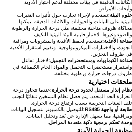
الكائنات الدقيقة في بيئات مختلفة لدعم اختبار الأدوية
وأبحاث الأمراض.
علوم البيئة:
تستخدم لإجراء تجارب حول تأثيرات التغيرات
البيئية على النباتات والحيوانات والكائنات الدقيقة. يمكنها
محاكاة ظروف مناخية مختلفة، مثل درجة الحرارة والرطوبة
والضوء وغيرها، لاختبار قابلية البيئة البيئية للتكيف.
صناعة الأغذية:
تستخدم لحفظ الأغذية والمشروبات ومراقبة
الجودة، والاختبارات الميكروبيولوجية، وتقييم استقرار الأغذية
في ظروف التخزين.
صناعة الكيماويات ومستحضرات التجميل:
لاختبار تفاعل
واستقرار مستحضرات التجميل والمواد الخام الكيميائية في
ظروف درجات حرارة ورطوبة مختلفة.
ملحقات اختيارية
نظام إنذار مستقل لحدود درجة الحرارة:
عندما تتجاوز درجة
الحرارة الحد المحدد، يتم فصل نظام التسخين تلقائيًا لتجنب
تلف العينات التجريبية بسبب ارتفاع درجة الحرارة.
طابعة أو واجهة RS485:
للتوصيل بالكمبيوتر لتسجيل البيانات
ومراقبتها، مما يسهل الإدارة عن بُعد وتحليل البيانات.
وحدة تحكم برمجية ذكية متعددة المراحل.
وظيفة الحماية الآمنة