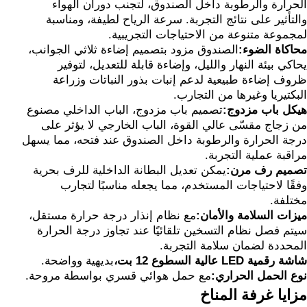
الحرارة والرطوبة داخل الصندوق، لتجنب دوران الهواء
والتأثير على نتائج التجربة. سرعة الرياح لطيفة، ومناسبة
لمجموعة متنوعة من الاحتياجات التجريبية.
محاكاة الضوء:
الصندوق مزود بتصميم إضاءة ثلاثي الجوانب،
يحاكي بيئة النهار والليل، وإضاءة قابلة للتعديل، لتوفير
ظروف إضاءة طبيعية لدعم إنبات بذور النباتات وزراعة
البكتيريا وغيرها من التجارب.
هيكل باب مزدوج:
تصميم باب مزدوج، الباب الداخلي مصنوع
من زجاج مقسّى عالي القوة، الباب الخارجي لا يؤثر على
درجة الحرارة والرطوبة داخل الصندوق عند فتحه، مما يسهل
مراقبة عملية التجربة.
تصميم رف مرن:
يمكن تعديل البطانة الداخلية للرف بحرية
وفقًا لاحتياجات المستخدم، مما يجعله مناسبًا لتجارب
مختلفة.
ميزات السلامة والأمان:
مع نظام إنذار درجة حرارة مستقل،
سيتم فصل نظام التسخين تلقائيًا عند تجاوز درجة الحرارة
المحددة لضمان سلامة التجربة.
شاشة رقمية LED عالية السطوع 12 بت،
بديهية وواضحة.
نوع الحمل الحراري:
مع حمل هوائي قسري بواسطة مروحة.
مزايا غرفة المناخ