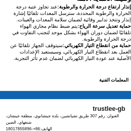
إنذار ارتفاع درجة الحرارة والرطوبة:
عند تجاوز عتبة درجة
الحرارة والرطوبة المحددة، سترسل المعدات تلقائيًا إشارة
إنذار وتتخذ تدابير وقائية لضمان سلامة المعدات والعينات.
حماية تعديل سرعة الرياح:
يتم ضبط نظام مجاري الهواء
تلقائيًا لضمان دوران الهواء بشكل موحد لتجنب التفاوت في
درجة الحرارة والرطوبة.
حماية من انقطاع التيار الكهربائي:
سيتوقف الجهاز تلقائيًا عن
العمل بعد انقطاع التيار الكهربائي، وسيستعيد الإعدادات
الأصلية عند عودة التيار الكهربائي لضمان عدم تأثر التجربة.
المعلمات الفنية
trustlee-gb
العنوان: رقم 307 طريق تشيانشين، بلدة جينشانوي، منطقة جينشان،
شنغهاي، الصين
الهاتف:86+-18017855896