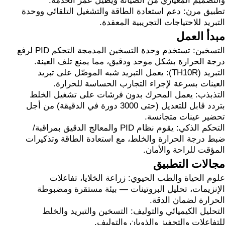
والتصميم المعياري من الصيانة ويطيل عمر الخدمة.
تطبيق مرن: دعم استعادة الطاقة والتشغيل التلقائي ووحدة
التبريد للاحتياجات التجريبية المعقدة.
مبدأ العمل
التسخين: تستخدم وحدة التسخين المدمجة التحكم PID لرفع
درجة الحرارة بشكل موحد ودقيق، مما يمنع تلف العينة.
التبريد (TH10R): يعمل التبريد شبه الموصّل على تبريد
العينات بسرعة لإجراء التجارب الحساسة للحرارة.
التذبذب: يعمل المحرك بدون فرشات على تشغيل الخلط
بتردد قابل للتعديل (حتى 3000 دورة في الدقيقة) من أجل
تحضير عينات متجانسة.
التحكم الذكي: يقوم نظام PID والمعالج الدقيق بمراقبة/
ضبط درجة الحرارة والخلط، مع استعادة الطاقة وتذكيرات
المؤقت للراحة والأمان.
مجالات التطبيق
علوم الحياة والطب الحيوي: زراعة الخلايا، تفاعلات
الإنزيمات، تحليل البروتينات — بيئة مستقرة ومضبوطة
الحرارة لضمان الدقة.
التحليل الكيميائي والتوليف: التسخين والتبريد والخلط
للتفاعلات والتحفيز والذوبان والتوليف.