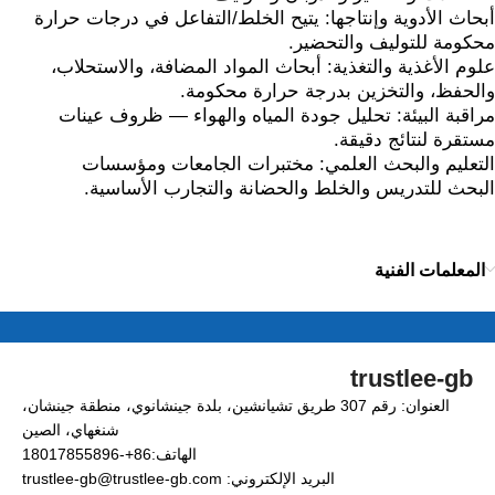
أبحاث الأدوية وإنتاجها: يتيح الخلط/التفاعل في درجات حرارة
محكومة للتوليف والتحضير.
علوم الأغذية والتغذية: أبحاث المواد المضافة، والاستحلاب،
والحفظ، والتخزين بدرجة حرارة محكومة.
مراقبة البيئة: تحليل جودة المياه والهواء — ظروف عينات
مستقرة لنتائج دقيقة.
التعليم والبحث العلمي: مختبرات الجامعات ومؤسسات
البحث للتدريس والخلط والحضانة والتجارب الأساسية.
المعلمات الفنية
trustlee-gb
العنوان: رقم 307 طريق تشيانشين، بلدة جينشانوي، منطقة جينشان،
شنغهاي، الصين
الهاتف:86+-18017855896
البريد الإلكتروني: trustlee-gb@trustlee-gb.com