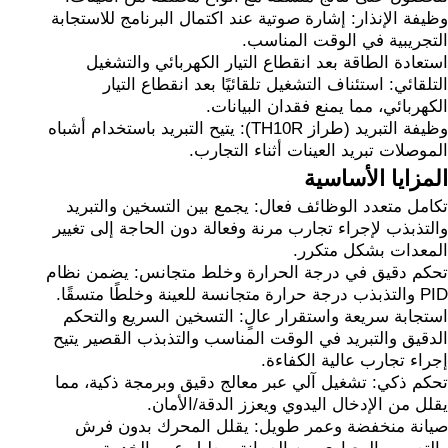
وظيفة الإنذار: إشارة صوتية عند اكتمال البرنامج للاستجابة
التجريبية في الوقت المناسب.
استعادة الطاقة بعد انقطاع التيار الكهربائي والتشغيل
التلقائي: استئناف التشغيل تلقائيًا بعد انقطاع التيار
الكهربائي، مما يمنع فقدان البيانات.
وظيفة التبريد (طراز TH10R): يتيح التبريد باستخدام أشباه
الموصلات تبريد العينات أثناء التجارب.
المزايا الأساسية
تكامل متعدد الوظائف فعال: يجمع بين التسخين والتبريد
والتذبذب لإجراء تجارب مرنة وفعالة دون الحاجة إلى تغيير
المعدات بشكل متكرر.
تحكم دقيق في درجة الحرارة وخلط متجانس: يضمن نظام
PID والتذبذب درجة حرارة متجانسة للعينة وخلطًا متسقًا.
استجابة سريعة واستقرار عالٍ: التسخين السريع والتحكم
الدقيق والتبريد في الوقت المناسب والتذبذب القصير يتيح
إجراء تجارب عالية الكفاءة.
تحكم ذكي: تشغيل آلي عبر معالج دقيق وبرمجة ذكية، مما
يقلل من الإدخال اليدوي ويعزز الدقة/الأمان.
صيانة منخفضة وعمر طويل: يقلل المحرك بدون فرش