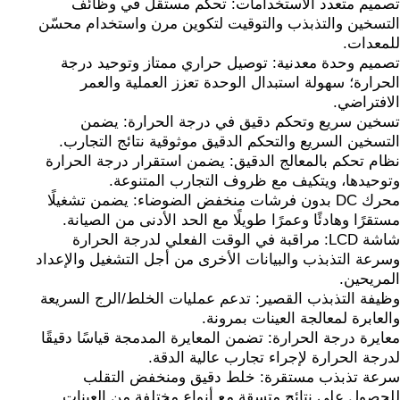
تصميم متعدد الاستخدامات: تحكم مستقل في وظائف
التسخين والتذبذب والتوقيت لتكوين مرن واستخدام محسّن
للمعدات.
تصميم وحدة معدنية: توصيل حراري ممتاز وتوحيد درجة
الحرارة؛ سهولة استبدال الوحدة تعزز العملية والعمر
الافتراضي.
تسخين سريع وتحكم دقيق في درجة الحرارة: يضمن
التسخين السريع والتحكم الدقيق موثوقية نتائج التجارب.
نظام تحكم بالمعالج الدقيق: يضمن استقرار درجة الحرارة
وتوحيدها، ويتكيف مع ظروف التجارب المتنوعة.
محرك DC بدون فرشات منخفض الضوضاء: يضمن تشغيلًا
مستقرًا وهادئًا وعمرًا طويلًا مع الحد الأدنى من الصيانة.
شاشة LCD: مراقبة في الوقت الفعلي لدرجة الحرارة
وسرعة التذبذب والبيانات الأخرى من أجل التشغيل والإعداد
المريحين.
وظيفة التذبذب القصير: تدعم عمليات الخلط/الرج السريعة
والعابرة لمعالجة العينات بمرونة.
معايرة درجة الحرارة: تضمن المعايرة المدمجة قياسًا دقيقًا
لدرجة الحرارة لإجراء تجارب عالية الدقة.
سرعة تذبذب مستقرة: خلط دقيق ومنخفض التقلب
للحصول على نتائج متسقة مع أنواع مختلفة من العينات.