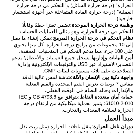
الحرارة” (درجة حرارة السائل) و”التحكم في درجة حرارة
العملية” (درجة حرارة المادة المتفاعلة عبر أجهزة استشعار
خارجية).
وظيفة درجة الحرارة الموحدة:
تضمن تغيرًا خطيًا وقابلًا
للتحكم في درجة الحرارة، وهو مثالي للعمليات الحساسة.
نظام التحكم في درجة الحرارة المبرمج:
يمكن إنشاء ما يصل
إلى 10 مجموعات من برامج درجة الحرارة، كل منها يحتوي
على 100 جزء، مما يدعم التحكم في المنحنيات المعقدة.
أمن البيانات وإدارتها:
يسجل جميع العمليات والأعطال؛ يدعم
التصدير/الاستيراد عبر USB والتوقيعات الإلكترونية وإدارة
الصلاحيات على ثلاثة مستويات لبيئات GMP.
واجهة ذكية بين الإنسان والآلة:
شاشة لمس عالية الدقة
مقاس 7 بوصات تعرض القيم المحددة والقيم الفعلية
والإنذارات وحالة النظام في الوقت الفعلي.
حماية أمان متعددة النقاط:
يتوافق مع GB 4793.6 و IEC
61010-2-010؛ يتميز بحماية ميكانيكية من ارتفاع درجة
الحرارة لسلامة المعدات والتجارب.
مبدأ العمل
دوران ناقل الحرارة:
ينقل ناقلات الحرارة (مثل زيت نقل