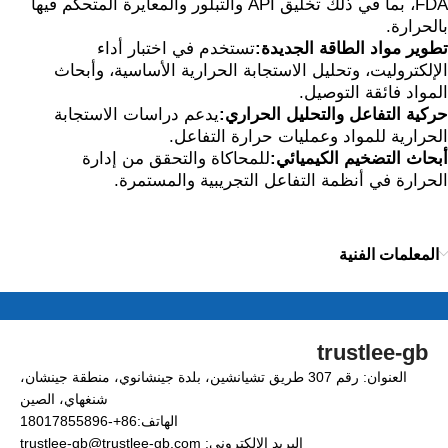
FDA، بما في ذلك تخليق API والتبلور والمعايرة المتحكم فيها
بالحرارة.
تطوير مواد الطاقة الجديدة:
تستخدم في اختبار أداء
الإلكتروليت، وتحليل الاستجابة الحرارية الأساسية، وأبحاث
المواد فائقة التوصيل.
حركية التفاعل والتحليل الحراري:
يدعم دراسات الاستجابة
الحرارية للمواد وعمليات حرارة التفاعل.
أبحاث التضخيم الكيميائي:
للمحاكاة والتحقق من إدارة
الحرارة في أنظمة التفاعل التجريبية والمستمرة.
المعلمات الفنية
trustlee-gb
العنوان: رقم 307 طريق تشيانشين، بلدة جينشانوي، منطقة جينشان،
شنغهاي، الصين
الهاتف:86+-18017855896
البريد الإلكتروني: trustlee-gb@trustlee-gb.com