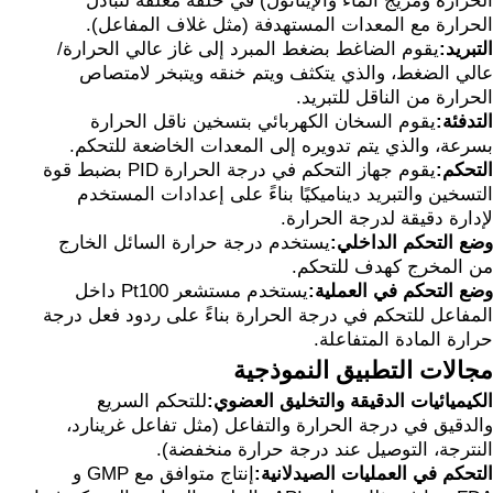
الحرارة ومزيج الماء والإيثانول) في حلقة مغلقة لتبادل
الحرارة مع المعدات المستهدفة (مثل غلاف المفاعل).
التبريد:
يقوم الضاغط بضغط المبرد إلى غاز عالي الحرارة/
عالي الضغط، والذي يتكثف ويتم خنقه ويتبخر لامتصاص
الحرارة من الناقل للتبريد.
التدفئة:
يقوم السخان الكهربائي بتسخين ناقل الحرارة
بسرعة، والذي يتم تدويره إلى المعدات الخاضعة للتحكم.
التحكم:
يقوم جهاز التحكم في درجة الحرارة PID بضبط قوة
التسخين والتبريد ديناميكيًا بناءً على إعدادات المستخدم
لإدارة دقيقة لدرجة الحرارة.
وضع التحكم الداخلي:
يستخدم درجة حرارة السائل الخارج
من المخرج كهدف للتحكم.
وضع التحكم في العملية:
يستخدم مستشعر Pt100 داخل
المفاعل للتحكم في درجة الحرارة بناءً على ردود فعل درجة
حرارة المادة المتفاعلة.
مجالات التطبيق النموذجية
الكيميائيات الدقيقة والتخليق العضوي:
للتحكم السريع
والدقيق في درجة الحرارة والتفاعل (مثل تفاعل غرينارد،
النترجة، التوصيل عند درجة حرارة منخفضة).
التحكم في العمليات الصيدلانية:
إنتاج متوافق مع GMP و