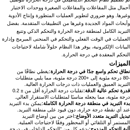
أحمال مثل المفاعلات والمفاعلات الصغيرة ووحدات الاختبار
وغيرها. وهو ضروري لتطوير العمليات المتطورة وإنتاج الأدوية
وأبحاث المواد الجديدة وغيرها من التطبيقات المتقدمة. بفضل
التبريد الكامل لمنطقة درجة الحرارة والتحكم الذكي وتتبع
العمليات في الوقت الفعلي والتحكم في المنحنى المبرمج وإدارة
البيانات الإلكترونية، يوفر هذا النظام حلولاً شاملة لاحتياجات
التحكم المعقدة في درجة الحرارة.
الميزات
نطاق تحكم واسع جدًا في درجة الحرارة:
يغطي نطاقًا من
-80 درجة مئوية إلى +200 درجة مئوية، مما يلبي متطلبات
التبريد العميق والعمليات ذات درجات الحرارة العالية.
قدرة تحكم عالية الدقة:
تقلبات درجة الحرارة أقل من ± 0.2
درجة مئوية، مما يجعله مناسبًا لمتطلبات الاستقرار العالي.
بدء التبريد في منطقة درجة الحرارة الكاملة:
يمكن بدء التبريد
عند أي نقطة درجة حرارة، دون قيود على منطقة التبريد.
تبديل التبريد متعدد الأوضاع:
اختر من بين أوضاع التبريد
المستمر أو التلقائي أو المحظور وفقًا لاحتياجات العملية.
آلية التحكم المزدوج:
يدعم كل من “التحكم الداخلي في درجة