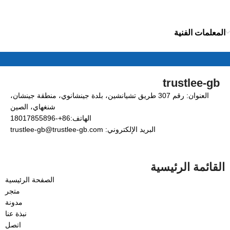
المعلمات الفنية
trustlee-gb
العنوان: رقم 307 طريق تشيانشين، بلدة جينشانوي، منطقة جينشان،
شنغهاي، الصين
الهاتف:86+-18017855896
البريد الإلكتروني: trustlee-gb@trustlee-gb.com
القائمة الرئيسية
الصفحة الرئيسية
متجر
مدونة
نبذة عنا
اتصل