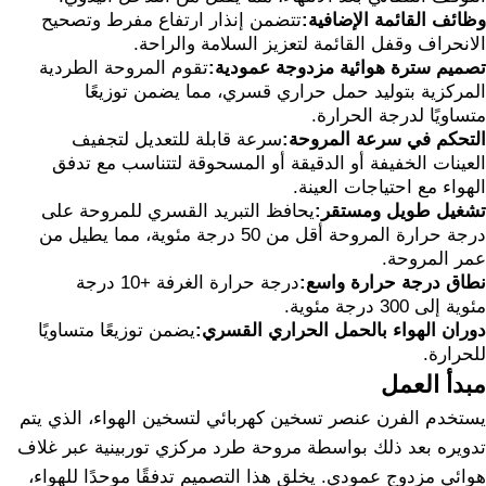
وظائف القائمة الإضافية:
تتضمن إنذار ارتفاع مفرط وتصحيح
الانحراف وقفل القائمة لتعزيز السلامة والراحة.
تصميم سترة هوائية مزدوجة عمودية:
تقوم المروحة الطردية
المركزية بتوليد حمل حراري قسري، مما يضمن توزيعًا
متساويًا لدرجة الحرارة.
التحكم في سرعة المروحة:
سرعة قابلة للتعديل لتجفيف
العينات الخفيفة أو الدقيقة أو المسحوقة لتتناسب مع تدفق
الهواء مع احتياجات العينة.
تشغيل طويل ومستقر:
يحافظ التبريد القسري للمروحة على
درجة حرارة المروحة أقل من 50 درجة مئوية، مما يطيل من
عمر المروحة.
نطاق درجة حرارة واسع:
درجة حرارة الغرفة +10 درجة
مئوية إلى 300 درجة مئوية.
دوران الهواء بالحمل الحراري القسري:
يضمن توزيعًا متساويًا
للحرارة.
مبدأ العمل
يستخدم الفرن عنصر تسخين كهربائي لتسخين الهواء، الذي يتم
تدويره بعد ذلك بواسطة مروحة طرد مركزي توربينية عبر غلاف
هوائي مزدوج عمودي. يخلق هذا التصميم تدفقًا موحدًا للهواء،