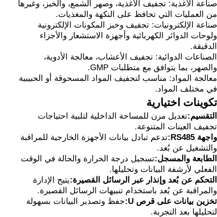
صناعة الأغذية: تجفيف الأغذية، وصهر الشمع، والخبز، وغيرها
من العمليات التي تحافظ على النكهة والمغذيات.
صناعة الإلكترونيات: تجفيف وخبز المكونات الإلكترونية
ولوحات الدوائر الكهربائية وأجهزة الاستشعار والأجزاء
الدقيقة.
الصناعات الدوائية: تجفيف الأعشاب، معالجة الأدوية،
والصهر، بما يتوافق مع متطلبات GMP.
معالجة المواد: مناسب لتجفيف المواد المسحوقة أو الحبيبية
في مختلف المواد.
تكوينات اختيارية
التقسيم:
تعديل مرن للمساحة الداخلية لتلبية احتياجات
تجفيف العينات المتنوعة.
واجهة RS485:
تدعم تبادل بيانات الأجهزة الخارجية للمراقبة
والتشغيل عن بُعد.
الطابعة والمسجل:
تسجيل درجة الحرارة والحالة في الوقت
الفعلي لأرشفة البيانات وتحليلها.
التحكم عن بُعد وإنذار عبر الرسائل القصيرة:
يتيح الإدارة
والمراقبة عن بُعد باستخدام تنبيهات الرسائل القصيرة.
تخزين بيانات على قرص U:
حفظ وتصدير البيانات بسهولة
لتحليلها بعد التجربة.