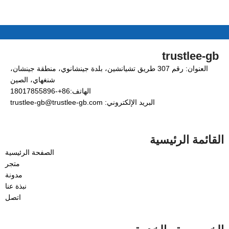
trustlee-gb
العنوان: رقم 307 طريق تشيانشين، بلدة جينشانوي، منطقة جينشان،
شنغهاي، الصين
الهاتف:86+-18017855896
البريد الإلكتروني: trustlee-gb@trustlee-gb.com
القائمة الرئيسية
الصفحة الرئيسية
متجر
مدونة
نبذة عنا
اتصل