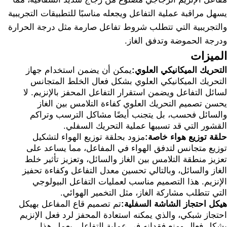
يسهل مراقبة عملية التفاعل ويجعله مناسبًا للتطبيقات التجريبية
والتجريبية التي تتطلب شروط تفاعل صارمة مثل درجة الحرارة
ودرجة الحموضة وتدفق الغاز.
الميزات
التحريك الميكانيكي العلوي:
يمكن أن يضمن استخدام جهاز
التحريك الميكانيكي العلوي بشكل فعال الخلط المتجانس
لسائل التفاعل ويضمن استقرار التفاعل المحفز بالإنزيم. لا
يحسن تصميم التحريك العلوي كفاءة التلامس بين الغاز
والسائل فحسب، بل يتجنب أيضًا مشاكل الترسب وتراكم
القشور التي قد تسببها عملية التحريك السفلي.
حلقة توزيع هواء خاصة:
مزود بحلقة توزيع الهواء لتشكيل
توزيع متجانس لتدفق الهواء في المفاعل، مما يساعد على
تعزيز منطقة التلامس بين الغاز والسائل، وتعزيز تأثير خلط
الغاز والسائل، وبالتالي تحسين معدل التفاعل وكفاءة تحفيز
الإنزيم. هذا التصميم مناسب لعمليات التفاعل البيولوجي
التي تتطلب مشاركة الغاز، مثل التخمير الهوائي.
هيكل احتجاز الشاشة السفلية:
تم تصميم قاع المفاعل بهيكل
احتجاز شبكي، والذي يمكنه استعادة المحفز لرد فعل الإنزيم
بشكل فعال ومنع فقدانه في عملية التفاعل. يعمل هذا