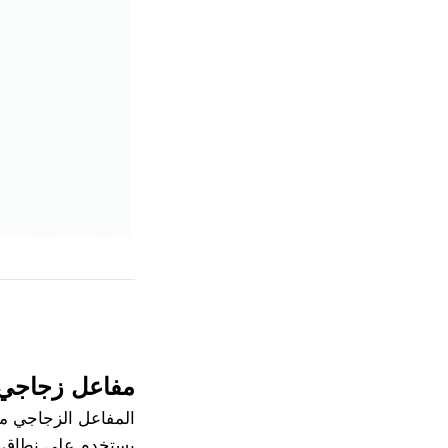
مفاعل زجاجي
المفاعل الزجاجي مص
يستخدم على نطاق وا