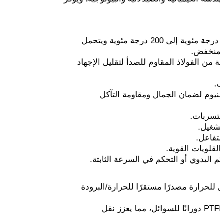
يحافظ زجاج البورسليكات 3.3 على استقراره من -80 درجة مئوية إلى 200 درجة مئوية ويتحمل
 الفولاذ المقاوم للصدأ لتقليل الإجهاد
.
نيوم لضمان الجمال ومقاومة التآكل
لتسربات.
شغيل.
تفاعل.
قلويات القوية.
ليدوي أو التحكم في السرعة الثابتة.
للحرارة مصدرًا مستقرًا للحرارة/البرودة
يشكل العمود والمجاذيف المصنوعة من الفولاذ المقاوم للصدأ والمغطاة بطبقة من PTFE دورانًا للسوائل، مما يعزز نقل