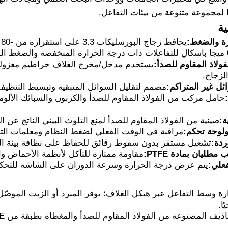
ًا لمجموعة متنوعة من بيئات التفاعل.
ية
رة والضغط:
لاذ المقاوم للصدأ:
يستخدم مدخل/مخرج الغلاف خراطيم معزولة من
لزجاج.
ل غير المتراكم:
مصمم لتقليل السوائل المتبقية وتبسيط التنظيف
حامل مركب من الفولاذ المقاوم للصدأ والكربون والسبائك الألوم
ة:
صينية من الفولاذ المقاوم للصدأ لمنع التلوث البيئي الناتج عن ا
لوحة تحكم:
مراقبة في الوقت الفعلي لضغط النظام ومعلمات الت
دة:
تشغيل مستقر بدون سقوط رقائق للحفاظ على نظافة بيئة ال
ليان بمادة PTFE:
مقاومة ممتازة للتآكل لأنظمة الأحماض وال
علي:
يتم عرض درجة الحرارة وسرعة الدوران على الشاشة للتحكم ا
ة وسط التفاعل عبر هيكل الغلاف؛ يوفر المبرد أو الزيت الموصّل 
ا.