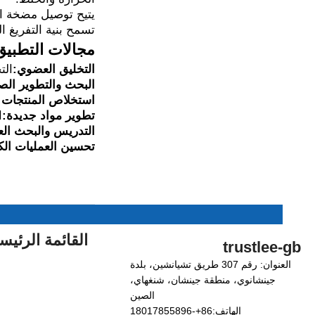
يتيح توصيل مضخة ال
تسمح بنية التفريغ ا
مجالات التطبيق
التخليق العضوي:
الت
البحث والتطوير الصي
استخلاص المنتجات ا
تطوير مواد جديدة:
ا
التدريس والبحث الع
تحسين العمليات الكي
القائمة الرئيس
trustlee-gb
العنوان: رقم 307 طريق تشيانشين، بلدة
جينشانوي، منطقة جينشان، شنغهاي،
الصين
الهاتف:86+-18017855896