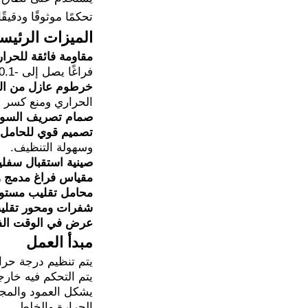
تحكمًا موثوقًا ودقيق
الميزات الرئيس
مقاومة فائقة للحرا
فراغًا يصل إلى -0.1 ميجا باسكال للتفاعلات ذات درجة الحرارة المنخفضة والضغط المنخفض.
خرطوم عازل من الفو
الحراري ومنع كسر ا
صمام تصريف السوائ
تصميم قوي للحامل:
وسهولة التنظيف.
صينية استقبال سفلي
مقياس فراغ مدمج و
محامل تقليب مستور
شفرات ومحور تقليب مط
عرض في الوقت الف
مبدأ العمل
يتم تنظيم درجة حرار
يتم التحكم فيه خارجيً
الحرارة والخلط.