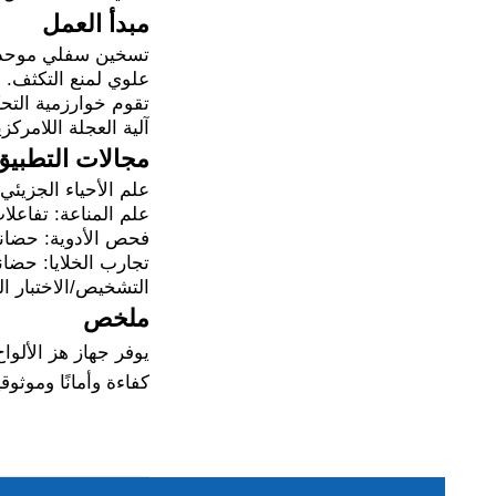
مبدأ العمل
تسخين سفلي موحد ع
علوي لمنع التكثف.
تقوم خوارزمية التحكم PID بضبط شدة التسخين تلقائيًا لتقليل خطأ درجة الحرارة إلى
آلية العجلة اللامرك
مجالات التطبيق
علم الأحياء الجزيئي: حضانة العينات لـ PCR/qPCR، المعالجة
علم المناعة: تفاعلات ELISA والخلط عند درجة حرارة ث
فحص الأدوية: حضانة
تجارب الخلايا: حضانة
التشخيص/الاختبار ا
ملخص
يوفر جهاز هز الألواح
كفاءة وأمانًا وموثوقي