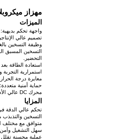
مهزاز ميكروبلا
الميزات
واجهة تحكم بديهية:
تصميم عالي الإنتاجية: يعالج ما يصل إلى 4 لوحات ميكر
وظيفة التسخين بالغط
التسخين المسبق الذ
التحضير.
استعادة الطاقة بعد ا
استمرارية التجربة وا
معايرة درجة الحرار
حماية أمنية متعددة:
محرك DC عالي الأداء بدون فرش: تشغيل مستقر ومنخفض الضوضاء ولا يحتاج إلى صيانة للاستخدام المستمر.
المزايا
تحكم عالي الدقة في
التسخين والتذبذب م
متوافق مع مختلف الأ
سهل التشغيل وآمن و
عملية محسنة تقلل من