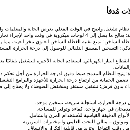
ت مُدفأ
 نظام تشغيل واضح في الوقت الفعلي يعرض الحالة والمعلمات والب
وية في وقت واحد لإجراء تجارب دفعية وزيادة سعة المختبر.
اء الساخن: تمنع تقنية الغطاء الساخن العلوي تبخر العينة، مما ي
كي: التسخين المسبق التلقائي للوصول إلى درجة الحرارة المستهد
نقطاع التيار الكهربائي: استعادة الحالة الأخيرة للتشغيل تلقائيًا ب
لبيانات.
ة: يتيح النظام المدمج ضبط دقيق لدرجة الحرارة من أجل تحكم د
 تضمن الحماية من ارتفاع درجة الحرارة للأجهزة والبرامج التشغيل
 درجة الحرارة، استجابة سريعة، تسخين موحد.
دمجان في جهاز واحد، كفاءة وتوفير للمساحة.
لواح الدقيقة القياسية للاستخدام المرن والشامل.
موثوق – مثالي للبحث العلمي والمختبرات السريرية.
 وقت التفاعل وتزيد من قابلية التكرار والاتساق.