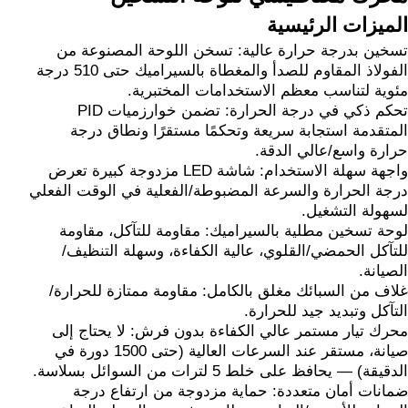
الميزات الرئيسية
تسخين بدرجة حرارة عالية: تسخن اللوحة المصنوعة من
الفولاذ المقاوم للصدأ والمغطاة بالسيراميك حتى 510 درجة
مئوية لتناسب معظم الاستخدامات المختبرية.
تحكم ذكي في درجة الحرارة: تضمن خوارزميات PID
المتقدمة استجابة سريعة وتحكمًا مستقرًا ونطاق درجة
حرارة واسع/عالي الدقة.
واجهة سهلة الاستخدام: شاشة LED مزدوجة كبيرة تعرض
درجة الحرارة والسرعة المضبوطة/الفعلية في الوقت الفعلي
لسهولة التشغيل.
لوحة تسخين مطلية بالسيراميك: مقاومة للتآكل، مقاومة
للتآكل الحمضي/القلوي، عالية الكفاءة، وسهلة التنظيف/
الصيانة.
غلاف من السبائك مغلق بالكامل: مقاومة ممتازة للحرارة/
التآكل وتبديد جيد للحرارة.
محرك تيار مستمر عالي الكفاءة بدون فرش: لا يحتاج إلى
صيانة، مستقر عند السرعات العالية (حتى 1500 دورة في
الدقيقة) — يحافظ على خلط 5 لترات من السوائل بسلاسة.
ضمانات أمان متعددة: حماية مزدوجة من ارتفاع درجة