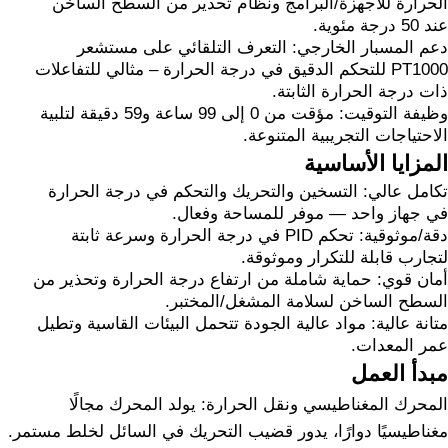
الحرارة للأجهزة/البرامج ونظام تحذير من السطح الساخن
عند 50 درجة مئوية.
دعم المسبار الخارجي: التعرف التلقائي على مستشعر
PT1000 للتحكم الدقيق في درجة الحرارة – مثالي للتفاعلات
ذات درجة الحرارة الثابتة.
وظيفة التوقيت: مؤقت من 0 إلى 99 ساعة و59 دقيقة لتلبية
الاحتياجات التجريبية المتنوعة.
المزايا الأساسية
تكامل عالي: التسخين والتحريك والتحكم في درجة الحرارة
في جهاز واحد — موفر للمساحة وفعال.
دقة/موثوقية: تحكم PID في درجة الحرارة وسرعة ثابتة
لتجارب قابلة للتكرار وموثوقة.
أمان قوي: حماية شاملة من ارتفاع درجة الحرارة وتحذير من
السطح الساخن لسلامة المشغل/المختبر.
متانة عالية: مواد عالية الجودة تتحمل البيئات القاسية وتطيل
عمر المعدات.
مبدأ العمل
المحرك المغناطيسي ونقل الحرارة: يولد المحرك مجالًا
مغناطيسيًا دوارًا، يدور قضيب التحريك في السائل لخلط مستمر.