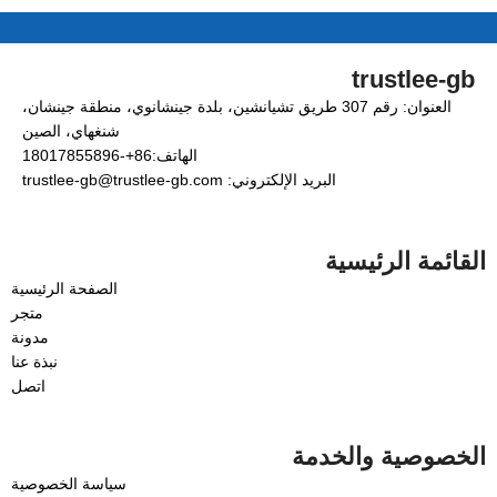
trustlee-gb
العنوان: رقم 307 طريق تشيانشين، بلدة جينشانوي، منطقة جينشان،
شنغهاي، الصين
الهاتف:86+-18017855896
البريد الإلكتروني: trustlee-gb@trustlee-gb.com
القائمة الرئيسية
الصفحة الرئيسية
متجر
مدونة
نبذة عنا
اتصل
الخصوصية والخدمة
سياسة الخصوصية