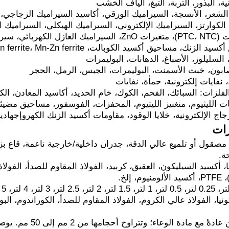
تية، البذور، التربة، التبغ، ألياف الخشب
 الشعر، الأنسجة، السيراميك الورقي، أكاسيد السيراميك الزجاجي، ا
لكوارتز، السيراميك الإلكتروني، السيراميك الهيكلي، السيراميك ال
MLCC، الثرمستورات (PTC، NTC)، متغيرات ZnO، السيراميك
السليلوز، الأصباغ، الدهانات، البوليمرات
صابون، خبث الأسمنت، البوليمرات، الجبس، الرمل، الحجر
 نفايات إلكترونية، حمأة، نفايات
لفلزات: السبائك، الفحم، الكوك، خام الحديد، أكاسيد المعادن، الكو
ات الليثيوم، منغنيز الليثيوم، المحفزات، الفوسفور، مساحيق مضي
جاج الإلكترونية، خلايا الوقود، مقاومات أكسيد الزنك الكهروإجهادي
ات
ة.
ا، أكسيد السيليكون، العقيق، كربيد، الفولاذ المقاوم للصدأ، الفولاذ
ا، الفولاذ عالي الكروم، الفولاذ المقاوم للصدأ، الكوراندوم، البولي