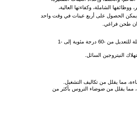
 ووظائفها الشاملة، وكفاءتها العالية،
. يمكن الحصول على أربع عينات في وقت واحد
زان طحن فراغي.
إمداد غرفة داخلية بالنيتروجين السائل بدرجة حرارة منخفضة للغاية، ودرجة حرارة قابلة للتعديل من -60 درجة مئوية إلى -1
اك النيتروجين السائل.
ءة، مما يقلل من تكاليف التشغيل.
، مما يقلل من ضوضاء التروس بأكثر من