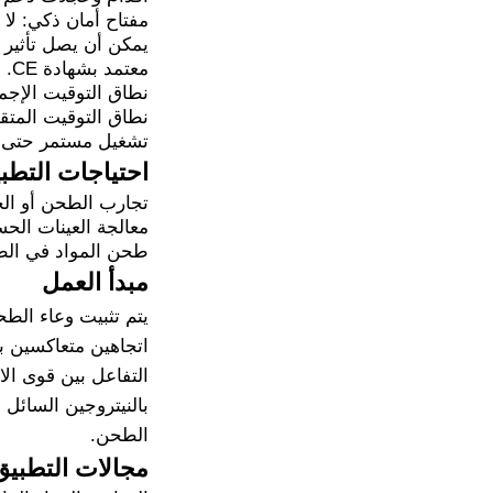
مفتاح أمان ذكي: لا 
يمكن أن يصل تأثير الطحن إ
معتمد بشهادة CE.
نطاق التوقيت الإجمالي: من 1 إل
نطاق التوقيت المتقطع: من 1 إلى
تشغيل مستمر حتى 72 ساعة.
احتياجات التطبي
تجارب الطحن أو الخ
معالجة العينات الحساسة للحرا
طحن المواد في الطب
مبدأ العمل
يتم تثبيت وعاء الط
التفاعل بين قوى الا
بالنيتروجين السائل
الطحن.
مجالات التطبيق