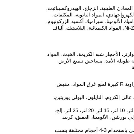
لمعادن الطينية، الزجاج، الهيدروكسيباتيت،
كهروإجهادي، المواد النانوية، المكثفات،
 العازل الكهربائي، سيراميك الألومينا، سيراميك أكسيد الزركونيوم،
الفوسفور، مساحيق أكسيد الزنك، مساحيق أكسيد الكوبالت، Ni-Zn ferrite، Mn-Zn ferrite، المواد الكيميائية، البلاستيك، ألياف
ارتز، الأحجار شبه الكريمة، الخبث، المواد
ئة طويلة الأمد، مساحيق تلميع الأرض
ة
أواني الطحن: قالب مصقول أو تلميع عالي الدقة، جدران داخلية/خارجية ناعمة، قاع بزاوية R كبيرة لمنع غرق المواد، مقبض
 عالي الكروم، النايلون، البولي يوريثين،
 يوريثين، الألومينا، العقيق، كربيد
تتوافق كرات الطحن عادةً مع مادة الوعاء؛ وتتراوح أحجامها من 2 مم إلى 50 مم. يوصى باستخدام 3-4 أحجام مختلفة بنسب