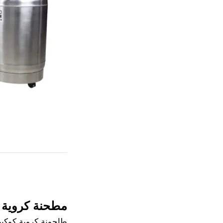
مطحنة كروية ك
طاحونة كروية كوكبي