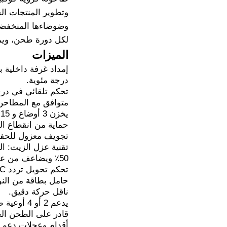
وتطوير المنتجات الج
وضوضاءها المنخفضة 
لكل دورة طحن، ويمك
الميزات
درجة مئوية.
تحكم تلقائي في درج
متوافق مع المطاحن الكر
يخزن 3 أوضاع و 15 حلًا.
حماية من انقطاع الت
تجويف معزول للحفاظ
تقنية عزل الزيت: ا
50٪ ويضاعف من عمر الخدمة.
تحكم تحويل تردد PLC لإعدادات الوقت والسرعة والاتجاه (للأمام/للخلف).
حامل بطاقة من النوع V لتثبيت الجرة بشكل آمن وضمان سلامة
ناقل حركة دقيق.
يدعم 2 أو 4 أوعية طحن في وقت واحد.
قادر على الطحن الج
أقدام وعجلات دعم ع