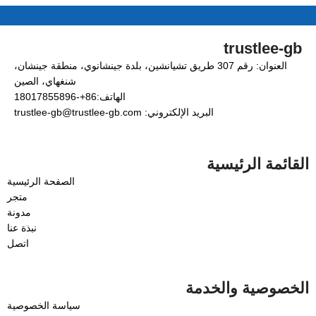
trustlee-gb
العنوان: رقم 307 طريق تشيانشين، بلدة جينشانوي، منطقة جينشان،
شنغهاي، الصين
الهاتف:86+-18017855896
البريد الإلكتروني: trustlee-gb@trustlee-gb.com
القائمة الرئيسية
الصفحة الرئيسية
متجر
مدونة
نبذة عنا
اتصل
الخصوصية والخدمة
سياسة الخصوصية