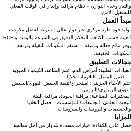
والتيار وعدم التوازن – نظام مراقبة وإنذار في الوقت الفعلي
للتشغيل الآمن.
مبدأ العمل
توليد قوة طرد مركزي عبر دوار عالي السرعة لفصل مكونات
العينة حسب الكثافة. التحكم الدقيق في السرعة والوقت و RCF
يوفر نتائج فعالة ودقيقة – تستقر المكونات الثقيلة وترتفع
المكونات الخفيفة.
مجالات التطبيق
العيادات الطبية: أمراض الدم، علم المناعة، الكيمياء الحيوية
— فصل المصل، البلازما، الخلايا.
علم الأحياء الجزيئي: استخراج/تنقية الحمض النووي/الحمض
النووي الريبوزي/البروتين.
المختبرات الصناعية: مراقبة الجودة، مراقبة البيئة.
البحث العلمي: الجامعات/المؤسسات – فصل الخلايا
والجسيمات والبروتينات والفيروسات.
المزايا
فصل عالي الكفاءة: خيارات متعددة للدوار من أجل معالجة