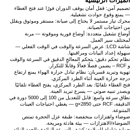
الميزات الرئيسية
تصميم آمن: قفل أمان يوقف الدوران فورًا عند فتح الغطاء
— يمنع وقوع حوادث تشغيلية.
محرك تيار مستمر لا يحتاج إلى صيانة: مستقر وموثوق ويقلل
من احتياجات الصيانة.
أوضاع تشغيل متعددة: أوضاع فورية وموقوتة — مرنة
لمختلف سير العمل.
شاشة LCD: عرض السرعة والوقت في الوقت الفعلي —
سهولة إعداد البيانات ومراقبتها.
نظام تحكم دقيق: يتحكم المعالج الدقيق في السرعة والوقت
و RCF – يضمن فصلًا فعالًا وقابلًا للتكرار.
تهوية وتبريد قسريان: نظام تبادل حرارة الهواء يمنع ارتفاع
درجة حرارة العينة أثناء الطرد المركزي.
فتح الغطاء تلقائيًا: بعد الطرد المركزي، يفتح الغطاء تلقائيًا
ويصدر تنبيه صوتي — يسرع تبريد العينة.
نطاق سرعة واسع: قابل للتعديل من 100 إلى 5000 دورة في
الدقيقة، RCF حتى 2850×g — يغطي احتياجات العينات
المتنوعة.
ضوضاء واهتزازات منخفضة: طبقة عزل الحجرة تمتص
الضوضاء/الاهتزازات — بيئة هادئة ومريحة.
حماية شاملة للسلامة: كشف السرعة الزائدة والجهد الزائد