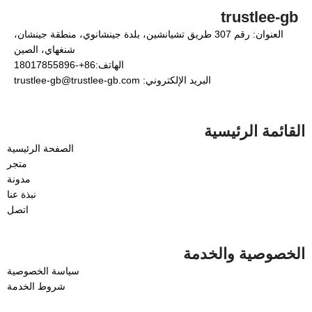
trustlee-gb
العنوان: رقم 307 طريق تشيانشين، بلدة جينشانوي، منطقة جينشان،
شنغهاي، الصين
الهاتف:86+-18017855896
البريد الإلكتروني: trustlee-gb@trustlee-gb.com
القائمة الرئيسية
الصفحة الرئيسية
متجر
مدونة
نبذة عنا
اتصل
الخصوصية والخدمة
سياسة الخصوصية
شروط الخدمة