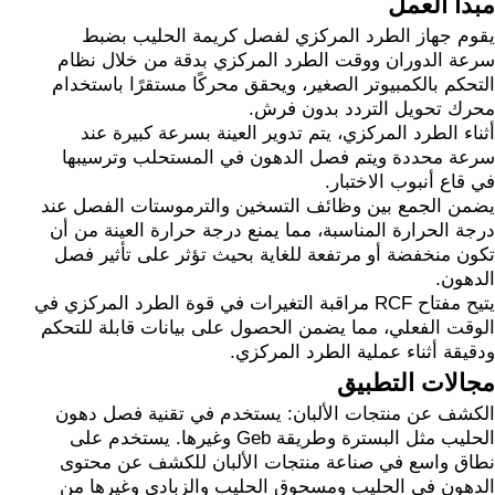
مبدأ العمل
يقوم جهاز الطرد المركزي لفصل كريمة الحليب بضبط
سرعة الدوران ووقت الطرد المركزي بدقة من خلال نظام
التحكم بالكمبيوتر الصغير، ويحقق محركًا مستقرًا باستخدام
محرك تحويل التردد بدون فرش.
أثناء الطرد المركزي، يتم تدوير العينة بسرعة كبيرة عند
سرعة محددة ويتم فصل الدهون في المستحلب وترسيبها
في قاع أنبوب الاختبار.
يضمن الجمع بين وظائف التسخين والترموستات الفصل عند
درجة الحرارة المناسبة، مما يمنع درجة حرارة العينة من أن
تكون منخفضة أو مرتفعة للغاية بحيث تؤثر على تأثير فصل
الدهون.
يتيح مفتاح RCF مراقبة التغيرات في قوة الطرد المركزي في
الوقت الفعلي، مما يضمن الحصول على بيانات قابلة للتحكم
ودقيقة أثناء عملية الطرد المركزي.
مجالات التطبيق
الكشف عن منتجات الألبان: يستخدم في تقنية فصل دهون
الحليب مثل البسترة وطريقة Geb وغيرها. يستخدم على
نطاق واسع في صناعة منتجات الألبان للكشف عن محتوى
الدهون في الحليب ومسحوق الحليب والزبادي وغيرها من