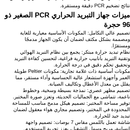
نتائج تضخيم PCR دقيقة ومستقرة.
ميزات جهاز التبريد الحراري PCR الصغير ذو
96 حجرة
تصميم عالي التكامل: المكونات الأساسية معيارية للغاية
ومصممة بشكل مكثف لضمان أن يكون الجهاز مدمجًا
ومستقرًا.
نظام تبديد حرارة مبتكر: يجمع بين نظام التبريد الهوائي
وتقنية التبريد بأنابيب حرارية فراغية، لتحسين كفاءة التبريد
وتحقيق تحكم دقيق في درجة الحرارة.
مكونات أساسية ذات علامة تجارية: مكونات Peltier طويلة
العمر وأجهزة استشعار عالية الحساسية وأداء مستقر، مما
يقلل من معدل الأعطال وتكاليف الصيانة.
تصميم مظهر عصري: نمذجة بسيطة وسخية، وخطوط
ناعمة، تتماشى مع الجماليات الحديثة، وتعزز صورة المختبر.
توفير مساحة المختبر: تصميم هيكل مدمج مناسب للمساحة
المحدودة في المختبر، وتصميم مجاري هواء معقول لضمان
تبديد جيد للحرارة.
شاشة تعمل باللمس مقاس 7 بوصات: تصميم واجهة
إنسانية، مريح وسهل التشغيل، يعزز تجربة المستخدم.