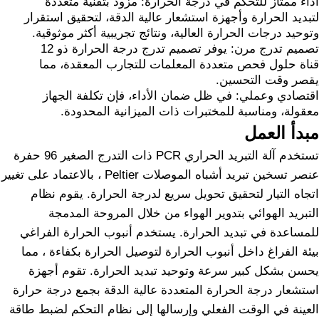
أداء ممتاز للتحكم في درجة الحرارة: مزود بتقنية متعددة
لتبديد الحرارة وأجهزة استشعار عالية الدقة، لتحقيق استقرار
وتوحيد درجات الحرارة العالية، ونتائج تجريبية أكثر موثوقية.
تصميم تدرج مرن: يوفر تصميم تدرج درجة الحرارة ذو 12
قناة حلول فحص متعددة المعلمات للتجارب المعقدة، مما
يقصر وقت التحسين.
اقتصادي وعملي: في ظل ضمان الأداء، فإن تكلفة الجهاز
معقولة، ومناسبة للمختبرات ذات الميزانية المحدودة.
مبدأ العمل
تستخدم آلة التبريد الحراري PCR ذات التدرج الصغير 96 حفرة
عنصر تسخين تبريد أشباه الموصلات Peltier ، بالاعتماد على تغيير
اتجاه التيار لتحقيق تحويل سريع لدرجة الحرارة. يقوم نظام
التبريد الهوائي بتدوير الهواء من خلال المروحة المدمجة
للمساعدة في تبديد الحرارة. يستخدم أنبوب الحرارة الفراغي
بيئة الفراغ داخل أنبوب الحرارة لتوصيل الحرارة بكفاءة ، مما
يحسن بشكل كبير سرعة وتوحيد تبديد الحرارة. تقوم أجهزة
استشعار درجة الحرارة المتعددة عالية الدقة بجمع درجة حرارة
العينة في الوقت الفعلي وإرسالها إلى نظام التحكم لضبط طاقة