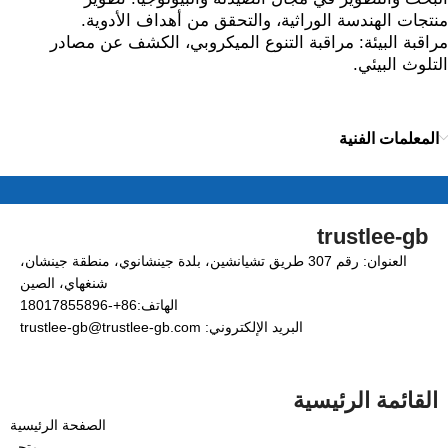
منتجات الهندسة الوراثية، والتحقق من أهداف الأدوية.
مراقبة البيئة: مراقبة التنوع الميكروبي، الكشف عن مصادر
التلوث البيئي.
المعلمات الفنية
trustlee-gb
العنوان: رقم 307 طريق تشيانشين، بلدة جينشانوي، منطقة جينشان،
شنغهاي، الصين
الهاتف:86+-18017855896
البريد الإلكتروني: trustlee-gb@trustlee-gb.com
القائمة الرئيسية
الصفحة الرئيسية
متجر