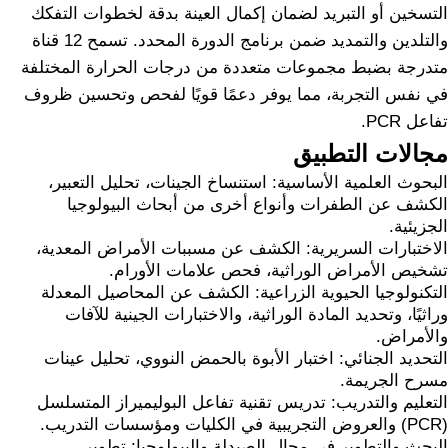
التسخين أو التبريد لضمان إكمال العينة بدقة لخطوات التفكك
والتلدين والتمديد ضمن برنامج الدورة المحدد. تسمح 12 قناة
متدرجة بضبط مجموعات متعددة من درجات الحرارة المختلفة
في نفس التجربة، مما يوفر دعمًا قويًا لفحص وتحسين ظروف
تفاعل PCR.
مجالات التطبيق
البحوث العلمية الأساسية: استنساخ الجينات، تحليل التعبير،
الكشف عن الطفرات وأنواع أخرى من أبحاث البيولوجيا
الجزيئية.
الاختبارات السريرية: الكشف عن مسببات الأمراض المعدية،
تشخيص الأمراض الوراثية، فحص علامات الأورام.
التكنولوجيا الحيوية الزراعية: الكشف عن المحاصيل المعدلة
وراثيًا، وتحديد المادة الوراثية، والاختبارات الجينية للآفات
والأمراض.
التحديد الجنائي: اختبار الأبوة بالحمض النووي، تحليل عينات
مسرح الجريمة.
التعليم والتدريب: تدريس تقنية تفاعل البوليميراز المتسلسل
(PCR) والعروض التجريبية في الكليات ومؤسسات التدريب.
البحث والتطوير في مجال الصيدلة والبيولوجيا: تطوير