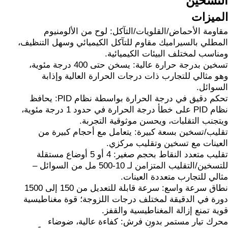
التسخين
الميزات
مقاومة الأحماض/القلويات/التآكل: لوح من الألومنيوم
المطلي بالسيراميك مقاوم للتآكل الكيميائي وسهل التنظيف،
ومناسب لمختلف البيئات الكيميائية.
تسخين بدرجة حرارة عالية: يسخن حتى 400 درجة مئوية،
وهو مثالي للتجارب ذات درجات الحرارة العالية وإذابة
السوائل.
تحكم دقيق في درجة الحرارة بواسطة نظام PID: يحافظ
نظام PID على خطأ درجة الحرارة في حدود 1 درجة مئوية،
ويتجنب التقلبات، ويحسن موثوقية التجربة.
تقليب/تسخين بسعة كبيرة: يتعامل مع أحجام كبيرة من
العينات مع تسخين وتقليب مركزي.
تقليب متعدد النقاط بحجم صغير: 4 أو 5 أوضاع مستقلة
للتسخين/التقليب المتزامن لـ 10-500 مل من السوائل –
مثالي للتجارب متعددة العينات.
نطاق سرعة واسع: سرعة قابلة للتعديل من 150 إلى 1500
دورة في الدقيقة لمختلف درجات اللزوجة؛ قوة مغناطيسية
قوية تمنع إزالة المغناطيسية والقفز.
محرك تيار مستمر بدون فرش: كفاءة عالية، ضوضاء