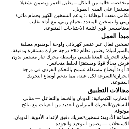
منخفضة، خالية من التآكل – يطيل العمر ويضمن تشغيلًا
مستقرًا على المدى الطويل.
تكامل متعدد الوظائف: يدعم التسخين الكبير بحمام مائي/
زيتي والتسخين المتعدد بحمام زيتي، مع أداء تقليب
مغناطيسي قوي لتلبية الاحتياجات المتنوعة.
مبدأ العمل
تسخين فعال عبر عنصر كهربائي ولوحة ألومنيوم مطلية
بالسيراميك؛ يضمن نظام PID درجة حرارة مستقرة ودقيقة.
يولد التحريك المغناطيسي بواسطة محرك تيار مستمر بدون
فرش مجالًا قويًا ومستقرًا لخلط متجانس.
4 أو 5 أوضاع مستقلة تسمح بالتحكم الفردي في درجة
الحرارة/السرعة لكل عينة، مما يدعم أوضاع التحريك
المتنوعة.
مجالات التطبيق
التجارب الكيميائية: الذوبان والخلط والتفاعل — مثالي
للتسخين/التحريك المتزامن للعديد من العينات مع نتائج
موثوقة.
صناعة الأدوية: تسخين/تحريك دقيق لإعداد الأدوية، الذوبان،
الاستحلاب — يضمن التوحيد والجودة.