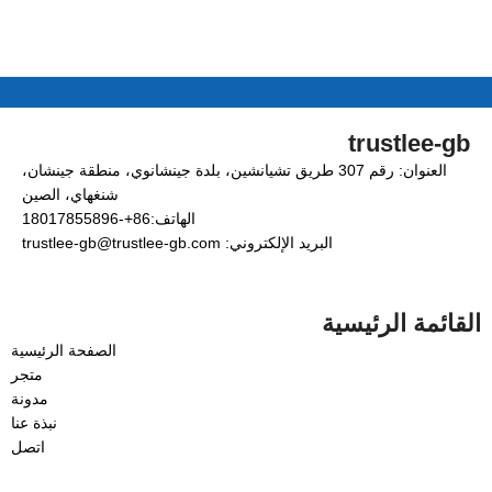
trustlee-gb
العنوان: رقم 307 طريق تشيانشين، بلدة جينشانوي، منطقة جينشان،
شنغهاي، الصين
الهاتف:86+-18017855896
البريد الإلكتروني: trustlee-gb@trustlee-gb.com
القائمة الرئيسية
الصفحة الرئيسية
متجر
مدونة
نبذة عنا
اتصل