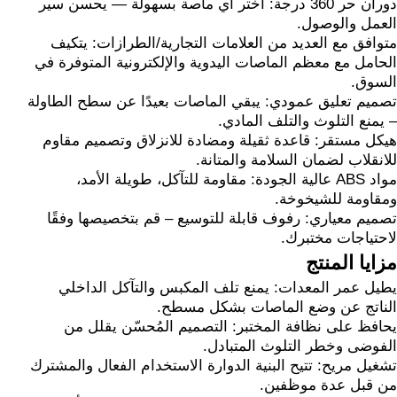
دوران حر 360 درجة: اختر أي ماصة بسهولة — يحسن سير
العمل والوصول.
متوافق مع العديد من العلامات التجارية/الطرازات: يتكيف
الحامل مع معظم الماصات اليدوية والإلكترونية المتوفرة في
السوق.
تصميم تعليق عمودي: يبقي الماصات بعيدًا عن سطح الطاولة
– يمنع التلوث والتلف المادي.
هيكل مستقر: قاعدة ثقيلة ومضادة للانزلاق وتصميم مقاوم
للانقلاب لضمان السلامة والمتانة.
مواد ABS عالية الجودة: مقاومة للتآكل، طويلة الأمد،
ومقاومة للشيخوخة.
تصميم معياري: رفوف قابلة للتوسيع – قم بتخصيصها وفقًا
لاحتياجات مختبرك.
مزايا المنتج
يطيل عمر المعدات: يمنع تلف المكبس والتآكل الداخلي
الناتج عن وضع الماصات بشكل مسطح.
يحافظ على نظافة المختبر: التصميم المُحسّن يقلل من
الفوضى وخطر التلوث المتبادل.
تشغيل مريح: تتيح البنية الدوارة الاستخدام الفعال والمشترك
من قبل عدة موظفين.