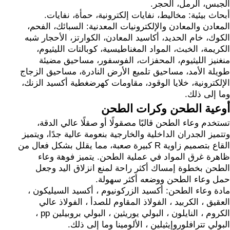
الجبس، الرمل، الحجر.
أبحاث بيئية: مخاليط، نفايات إلكترونية، حمأة، نفايات.
المعادن والمعادن والإلكترونيات المعدنية: السبائك، الفحم،
الكوك، خام الحديد، أكاسيد المعادن، الكوارتز، الأحجار شبه
الكريمة، الخبث، المواد المغناطيسية، كوبالتات الليثيوم،
منغنيز الليثيوم، المحفزات، الفوسفور، مساحيق مضيئة
طويلة الأمد، مساحيق تلميع الأرض النادرة، مساحيق الزجاج
الإلكترونية، خلايا الوقود، مقاومات كهرضغطية أكسيد الزنك،
وما إلى ذلك.
أوعية الطحن وكرات الطحن
تستخدم وعاء الطحن قالبًا مصقولًا أو صقلًا عالي الدقة،
وتتميز الجدران الداخلية والخارجية بنعومة عالية جدًا، ويتميز
القاع بتصميم زاوية R كبيرة صعبة، مما يقلل بشكل فعال من
ظاهرة غرق المواد في عملية الطحن. يتميز فوهة وعاء
الطحن بخطوة إمساك أكثر راحة لمنع انزلاق اليد وجعل
حمل وعاء الطحن ووضعه أكثر سهولة.
مادة وعاء الطحن: أكسيد الزركونيوم ، أكسيد السيليكون ،
العقيق ، الكربيد ، الفولاذ المقاوم للصدأ ، الفولاذ عالي
الكروم ، النايلون ، البولي يوريثين ، البولي بروبيلين pp ،
البولي تترافلوروإيثيلين ، الألومينا وما إلى ذلك.