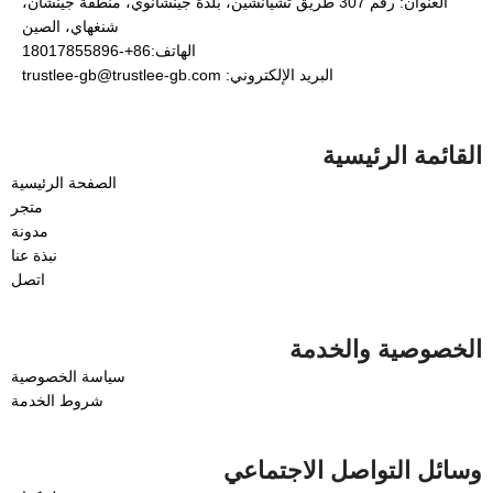
العنوان: رقم 307 طريق تشيانشين، بلدة جينشانوي، منطقة جينشان،
شنغهاي، الصين
الهاتف:86+-18017855896
البريد الإلكتروني: trustlee-gb@trustlee-gb.com
القائمة الرئيسية
الصفحة الرئيسية
متجر
مدونة
نبذة عنا
اتصل
الخصوصية والخدمة
سياسة الخصوصية
شروط الخدمة
وسائل التواصل الاجتماعي