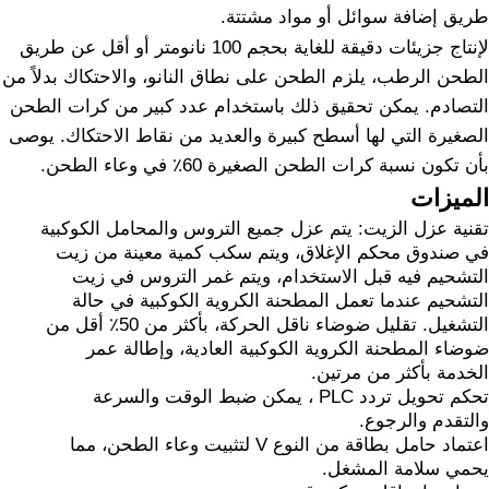
طريق إضافة سوائل أو مواد مشتتة.
لإنتاج جزيئات دقيقة للغاية بحجم 100 نانومتر أو أقل عن طريق
الطحن الرطب، يلزم الطحن على نطاق النانو، والاحتكاك بدلاً من
التصادم. يمكن تحقيق ذلك باستخدام عدد كبير من كرات الطحن
الصغيرة التي لها أسطح كبيرة والعديد من نقاط الاحتكاك. يوصى
بأن تكون نسبة كرات الطحن الصغيرة 60٪ في وعاء الطحن.
الميزات
تقنية عزل الزيت: يتم عزل جميع التروس والمحامل الكوكبية
في صندوق محكم الإغلاق، ويتم سكب كمية معينة من زيت
التشحيم فيه قبل الاستخدام، ويتم غمر التروس في زيت
التشحيم عندما تعمل المطحنة الكروية الكوكبية في حالة
التشغيل. تقليل ضوضاء ناقل الحركة، بأكثر من 50٪ أقل من
ضوضاء المطحنة الكروية الكوكبية العادية، وإطالة عمر
الخدمة بأكثر من مرتين.
تحكم تحويل تردد PLC ، يمكن ضبط الوقت والسرعة
والتقدم والرجوع.
اعتماد حامل بطاقة من النوع V لتثبيت وعاء الطحن، مما
يحمي سلامة المشغل.