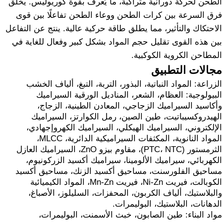
الطحن لحركة دورانية متراكبة، ما يُعرف بقوة كوريوليس. يخلق
فرق السرعة بين كرات الطحن ووعاء الطحن تفاعلًا بين قوى
الاحتكاك والتأثير، مما يطلق طاقة حركية عالية. ينتج عن التفاعل
بين هذه القوى تقليل حجم المواد بشكل كبير وفعال للغاية في
المطاحن الكروية الكوكبية.
مجالات التطبيق
الزراعة: المواد النباتية، البذور، التربة، التبغ، ألياف الخشب
البيولوجية: العظام، الشعر، المناديل الورقية السيراميك
وأكاسيد السيراميك الزجاجي، المعادن الطينية، الزجاج،
الهيدروكسيباتيت، طين الصين، رمل الكوارتز، السيراميك
الإلكتروني، السيراميك الهيكلي، السيراميك الكهروإجهادي،
المواد النانوية، المكثفات السيراميكية الدائرية، MLCC،
الثرمستور (PTC، NTC)، مقاوم بيزو ZnO، السيراميك العازل
الكهربائي، سيراميك الألومينا، سيراميك أكسيد الزركونيوم،
مساحيق الفلورسنت، مساحيق أكسيد الزنك، مساحيق أكسيد
الكوبالت، فيريت Ni-Zn، فيريت Mn-Zn، المواد الكيميائية
والبلاستيك، ألياف الكربون، المحفزات، السليلوز، الأصباغ،
الدهانات، البلاستيك، البوليمرات.
مواد البناء: طين الصابون، خبث الأسمنت، البوليمرات،