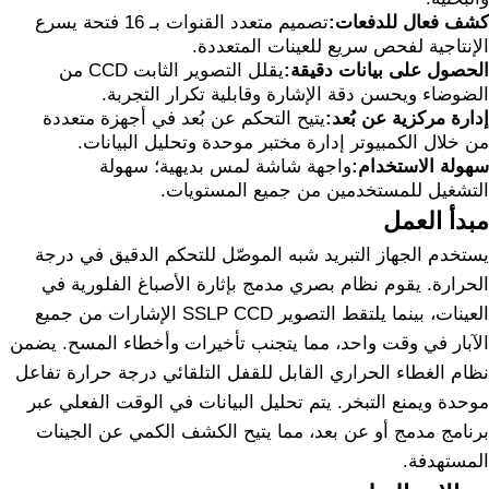
كشف فعال للدفعات:
تصميم متعدد القنوات بـ 16 فتحة يسرع
الإنتاجية لفحص سريع للعينات المتعددة.
الحصول على بيانات دقيقة:
يقلل التصوير الثابت CCD من
الضوضاء ويحسن دقة الإشارة وقابلية تكرار التجربة.
إدارة مركزية عن بُعد:
يتيح التحكم عن بُعد في أجهزة متعددة
من خلال الكمبيوتر إدارة مختبر موحدة وتحليل البيانات.
سهولة الاستخدام:
واجهة شاشة لمس بديهية؛ سهولة
التشغيل للمستخدمين من جميع المستويات.
مبدأ العمل
يستخدم الجهاز التبريد شبه الموصّل للتحكم الدقيق في درجة
الحرارة. يقوم نظام بصري مدمج بإثارة الأصباغ الفلورية في
العينات، بينما يلتقط التصوير SSLP CCD الإشارات من جميع
الآبار في وقت واحد، مما يتجنب تأخيرات وأخطاء المسح. يضمن
نظام الغطاء الحراري القابل للقفل التلقائي درجة حرارة تفاعل
موحدة ويمنع التبخر. يتم تحليل البيانات في الوقت الفعلي عبر
برنامج مدمج أو عن بعد، مما يتيح الكشف الكمي عن الجينات
المستهدفة.