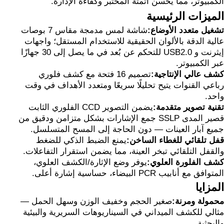
الكمبيوتر، مما يحسن أتمتة المختبر وكفاءة الإدارة.
الميزات الرئيسية
تشغيل متعدد الأوضاع:
شاشة لمس مدمجة مقاس 7 بوصات
عالية الدقة بالألوان الحقيقية للاستخدام المستقل؛ واجهات
إيثرنت و USB2.0 للتحكم عن بُعد في ما يصل إلى 30 جهازًا
عبر الكمبيوتر.
كشف عالي الإنتاجية:
تصميم 16 فتحة مع كشف فلوري
رباعي القنوات يتيح تحليلًا سريعًا ومتعدد الأهداف في وقت
واحد.
تقنية تصوير متقدمة:
يضمن التصوير CCD الفلوري الثابت
قصير المدى SSLP جمع الإشارات بشكل متزامن ودقيق من
جميع آبار العينات — دون الحاجة إلى المسح المتسلسل.
قفل تلقائي للغطاء الساخن:
يمنع الضبط الذكي للضغط
والقفل التلقائي تبخر العينة، مما يضمن استقرار التفاعلات.
كشف الفلورة العلوي:
يوفر وضع الإثارة/الكشف العلوي،
المتوافق مع أنابيب PCR البيضاء، حساسية إشارة أعلى.
المزايا
محمولة ومرنة:
صغير الحجم وخفيف الوزن وسهل الحمل —
مثالي للكشف الميداني في السيناريوهات السريرية والبيئية
والبحثية.