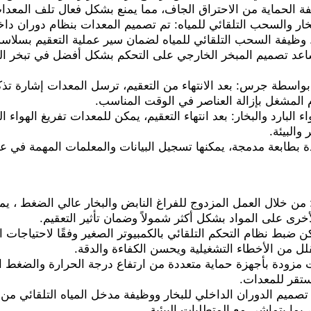
ة الحماية من الاحتراق الجاف، مما يمنع بشكل فعال تلف المعدا
خار والسحب التلقائي للمياه: تم تصميم المعدات بنظام دوران داخلي
. وظيفة السحب التلقائي للمياه لضمان سير عملية التعقيم بسلاسة
اعد تصميم المبخر الخارجي على التحكم بشكل أفضل في تبخر الماء
م بواسطة جرس: بعد الانتهاء من التعقيم، ترسل المعدات إشارة تذك
م المشغل بإزالة العناصر في الوقت المناسب.
اء البارد والبخار: بعد انتهاء التعقيم، يمكن للمعدات تفريغ الهواء الب
والبيئة.
بطابعة مدمجة، يمكنها تسجيل البيانات والمعلمات المهمة في عمل
 من خلال العمل المزدوج للفراغ النابض والبخار عالي الضغط ، يمك
لأخرى على المواد بشكل أكثر شمولاً وضمان تأثير التعقيم.
كن ضبط نظام التحكم التلقائي بالكمبيوتر الصغير وفقًا لاحتياجات ا
ل من الأخطاء التشغيلية ويحسن الكفاءة والدقة.
ت مزودة بأجهزة حماية متعددة من ارتفاع درجة الحرارة والضغط ا
ستقر للمعدات.
 تصميم الدوران الداخلي للبخار ووظيفة مدخل المياه التلقائي من 
 بما يتماشى مع المتطلبات البيئية.