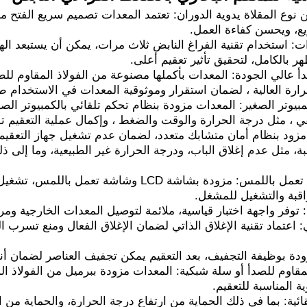
نوع المقلاة يدوية الدوران: تعتمد المعدات تصميم سريع الفتح من
يع، ويحسن كفاءة العمل.
: استخدام تقنية الفراغ النابض ثلاث مرات، يمكن أن يستبعد اله
 بالكامل، لتحقيق تأثير تعقيم أعلى.
دأ عالي الجودة: المعدات بأكملها مصنوعة من الفولاذ المقاوم للصد
ارة العالية ، لضمان استقرار وموثوقية المعدات في الاستخدام طو
كمبيوتر الصغير: المعدات مزودة بنظام تحكم تلقائي بالكمبيوتر الصغ
، مثل درجة الحرارة والوقت والضغط ، وإكمال عملية التعقيم تلقا
مزود بنظام أمان متشابك متعدد، لضمان عدم تشغيل جهاز التعقيم 
، مثل عدم إغلاق الباب، ودرجة الحرارة غير الطبيعية، وما إلى ذ
شاشة LCD وشاشة تعمل باللمس: مزودة بشاشة LCD 
اقبة والتشغيل للمشغل.
: توفر واجهة اختبار قياسية، ملائمة لتوصيل المعدات الخارجية ومرا
ي: اعتماد تقنية الإغلاق الذاتي لضمان الإغلاق الفعال ومنع تسرب 
دة بوظيفة التجفيف، بعد التعقيم يمكن تجفيف العناصر لضمان أنه
مقاوم للصدأ أو سلة شبكية: المعدات مزودة ببرميل من الفولاذ الم
ية المناسبة للتعقيم.
ائية: بما في ذلك الحماية من ارتفاع درجة الحرارة، والحماية من