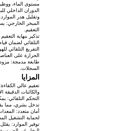
مستوى الماء، ووظيف
الدوران الداخلي للب
وتقليل هدر الموارد
المبخر الخارجي: يس
التعقيم.
تذكير بنهاية التعقي
التلقائي لضمان قيا
التفريغ التلقائي للهو
الحرارة على العناصر 
طابعة مدمجة: مزودة 
السجلات.
المزايا
تعقيم عالي الكفاءة:
والكائنات الدقيقة ا
التحكم التلقائي: يم
تدخل بشري، مما يقل
أمان متعدد: المعدا
لحماية التشغيل الم
توفير الموارد: يقلل
البخار غير الضرورية،