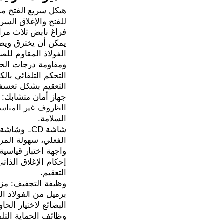
هيكل سريع الفتح من 
للفتح والإغلاق السر
فراغ نابض ثلاث مرات
يمكن أن يخترق ويطهر
الفولاذ المقاوم للص
ومقاومة درجات الحر
التحكم التلقائي بال
التعقيم بشكل تعسفي 
جهاز أمان متشابك: 
الظروف غير المناسبة
السلامة.
الفعلي، سهولة المر
واجهة اختبار قياسية
إحكام الإغلاق الذات
التعقيم.
وظيفة التجفيف: مزو
برميل من الفولاذ ال
البضائع لاختيار الحاو
وظائف الحماية التلق