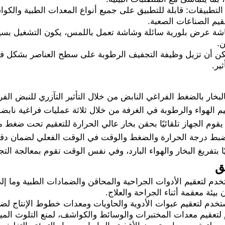
تطبيقات: قابلة للتطبيق على جميع أنواع المعدات الطبية والك
عقيم الصناعات الصعبة.
ة عرض بلورية سائلة وشاشة تعمل باللمس، يكون التشغيل بسيطًا و
ن.
ن أن تزيل وظيفة التجفيف الرطوبة على سطح العناصر بشكل فعال
ير.
البخار بالضغط الفراغي النابض من خلال التأثير التآزري للنبض الفر
 الهواء والرطوبة في الغرفة من خلال ثلاثة عمليات فراغية ناب
قوم الجهاز تلقائيًا بحقن بخار عالي الحرارة للتعقيم تحت ضغط مع
بضبط درجة الحرارة والضغط والوقت في الوقت الفعلي لضمان دقة وا
ًا بتفريغ البخار والهواء البارد، وفي نفس الوقت تقوم بمعالجة ا
ق
خدم لتعقيم الأدوات الجراحية والمحاقن والضمادات الطبية وما إلى
ئة معقمة أثناء الجراحة والعلاج.
تستخدم لتعقيم عبوات الأدوية والحاويات ومعدات خطوط الإنتاج لض
لتعقيم معدات المختبرات والوسائط والكواشف، لمنع التلوث المي