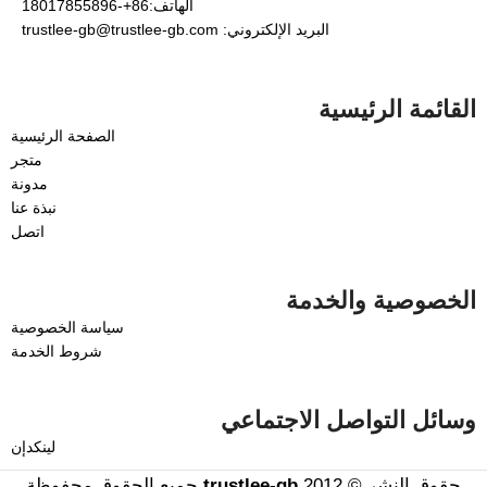
الهاتف:86+-18017855896
البريد الإلكتروني: trustlee-gb@trustlee-gb.com
القائمة الرئيسية
الصفحة الرئيسية
متجر
مدونة
نبذة عنا
اتصل
الخصوصية والخدمة
سياسة الخصوصية
شروط الخدمة
وسائل التواصل الاجتماعي
لينكدإن
حقوق النشر © 2012
trustlee-gb
جميع الحقوق محفوظة