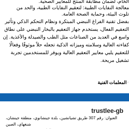
الخام، لضمان مطابقة المنتج للمعايير الصحية.
معالجة النفايات الطبية: لتعقيم النفايات الطبية، والحد من
تلوث البيئة، وحماية الصحة العامة.
بفضل تقنية الفراغ النبضي المبتكرة ونظام التحكم الذكي وتأثير
التعقيم الفعال، يستخدم جهاز التعقيم بالبخار النبضي على نطاق
واسع في العديد من الصناعات مثل الطب والصيدلة والأغذية. إن
كفاءته العالية وسلامته وميزاته الذكية تجعله حلاً موثوقًا وفعالًا
للتعقيم يلبي معايير التعقيم العالية ويوفر للمستخدمين تجربة
تشغيل مريحة.
المعلمات الفنية
trustlee-gb
العنوان: رقم 307 طريق تشيانشين، بلدة جينشانوي، منطقة جينشان،
شنغهاي، الصين