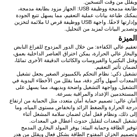
ويقلل من وقت التسخين.
طابعة مدمجة ووظيفة USB: الجهاز مزود بطابعة مدمجة،
يمكنك طباعة بيانات عملية التعقيم، مما يسهل تتبع الجودة
وإدارتها لاحقًا. واجهة USB ووظيفة قرص U ملائمة لتخزين
وتصدير البيانات لمزيد من التحليل.
الميزة
تعقيم عالي الكفاءة: من خلال الدور المزدوج للفراغ النابض
والبخار عالي الحرارة، يمكن اختراق العناصر الداخلية بعمق،
وقتل البكتيريا والفيروسات والكائنات الدقيقة الأخرى تمامًا،
لضمان تأثير التعقيم.
تشغيل ذكي: نظام التحكم بالكمبيوتر الصغير يجعل تشغيل
المعدات أسهل وأكثر دقة، مما يقلل من الأخطاء اليدوية في
التشغيل، وواجهة التشغيل واضحة وبديهية، مما يسهل على
المستخدمين الإعداد والمراقبة بسرعة.
أمان عالي: تصميم حماية أمان متعدد، مثل الحماية من ارتفاع
درجة الحرارة والضغط الزائد وانخفاض مستوى المياه، وما
إلى ذلك، ونظام قفل أمان لضمان سلامة المشغل أثناء
تشغيل المعدات لتقليل حدوث أعطال في المعدات.
توفير الطاقة وحماية البيئة: يوفر المولد البخاري المدمج
وتصميم الخزان المفتوح الطاقة بشكل فعال ويقلل من هدر