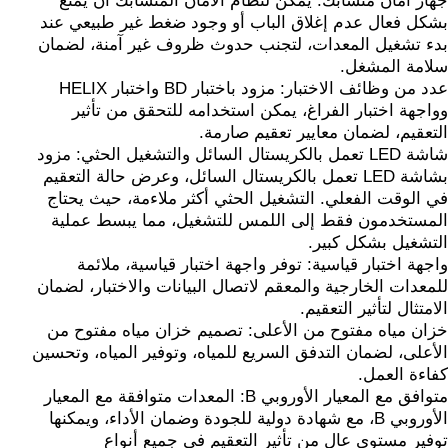
جهاز أمان متشابك: يمكن لنظام الأمان المتشابك أن يمنع
بشكل فعال عدم إغلاق الباب أو وجود ضغط غير طبيعي عند
بدء تشغيل المعدات، لتجنب حدوث ظروف غير آمنة، لضمان
سلامة المشغل.
عدد من وظائف الاختبار: مزود باختبار BD واختبار HELIX
وواجهة اختبار الفراغ، يمكن استخدامه للتحقق من تأثير
التعقيم، لضمان معايير تعقيم صارمة.
شاشة LED تعمل بالكريستال السائل والتشغيل الحثي: مزود
بشاشة LED تعمل بالكريستال السائل، وعرض حالة التعقيم
في الوقت الفعلي. التشغيل الحثي أكثر ملاءمة، حيث يحتاج
المستخدمون فقط إلى اللمس للتشغيل، مما يبسط عملية
التشغيل بشكل كبير.
واجهة اختبار قياسية: توفر واجهة اختبار قياسية، ملائمة
للمعدات الخارجية والمعقم لاتصال البيانات والاختبار، لضمان
الامتثال لتأثير التعقيم.
خزان مياه مفتوح من الأعلى: تصميم خزان مياه مفتوح من
الأعلى، لضمان التدفق السريع للمياه، وتوفير المياه، وتحسين
كفاءة العمل.
متوافق مع المعيار الأوروبي B: المعدات متوافقة مع المعيار
الأوروبي B، مع شهادة دولية للجودة وضمان الأداء، ويمكنها
توفير مستوى عالٍ من تأثير التعقيم في جميع أنواع