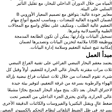
المياه من خلال الدوران الداخلي للبخار، مع تقليل التأثير
السلبي على البيئة.
معايير جودة عالية: يتوافق مع تصميم المعيار الأوروبي B
لضمان الجودة العالية للمعدات ، ومناسب لجميع أنواع مهام
التعقيم عالية الطلب ، ومتكيف على نطاق واسع مع المجالات
الطبية والصيدلانية وغيرها.
تسجيل البيانات وإدارتها: يمكن أن تكون الطابعة المدمجة
ووظيفة USB ملائمة لتخزين البيانات وتصديرها لضمان
إمكانية تتبع عملية التعقيم وسلامة إدارة البيانات.
مبدأ العمل
يعتمد معقم البخار النبضي الفراغي على تقنية الفراغ النبضي
ثلاث مرات مقترنة بالبخار عالي الحرارة للتعقيم. أولاً وقبل كل
شيء، تقوم المعدات من خلال ثلاث عمليات فراغ نبضية بإزالة
الهواء والرطوبة بسرعة من غرفة التعقيم، لتوفير بيئة جيدة
لاختراق البخار. بعد ذلك، ينتج مولد البخار المدمج بخارًا مشبعًا
عالي الحرارة، والذي يخترق الجزء الداخلي من العنصر تحت
ضغط عالٍ ويقتل البكتيريا والفيروسات والكائنات الدقيقة الأخرى
بسرعة. في ظل الضبط التلقائي لنظام التحكم بالكمبيوتر الصغير،