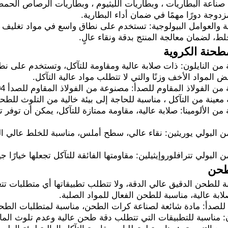
 صناعة البطاريات ، وبطاريات الليثيوم ، وبطاريات الرصاص الحمض
زدوجة دورًا مهمًا في ضمان أداء البطارية.
ية والعوامل البيولوجية: تستخدم على نطاق واسع في مواد تغليف ال
ط، لضمان معالجة المنتج بدقة ونقاء عالٍ.
مطحنة الكروية
 من النايلون: ذات صلابة عالية ومقاومة للتآكل، وتستخدم على نط
 المواد الأخف وزنًا والتي لا تتطلب مواد عالية التآكل.
 معينة من التآكل ، مناسبة للحاجة إلى بيئة خالية من التلوث للطح
من الألومينا: صلابة عالية، مقاومة ممتازة للتآكل، يمكن أن توفر 
البولي يوريثين: نقاء عالي، سطح أملس، مناسبة للخلط عالي الدقة
لبولي تترافلوروإيثيلين: مقاومتها الفائقة للتآكل تجعلها خيارًا جي
طحن
 للطحن الدقيق عالي الدقة، ولا تتطلب تطبيقاتها أي متطلبات تتع
ابة عالية، مناسبة للطحن الفعال للمواد الصلبة.
م للصدأ: مادة شائعة لصناعة كرات الطحن، مناسبة لمتطلبات الطحن
ن: مناسبة للتطبيقات التي تتطلب دقة طحن عالية وعدم تلوث الما