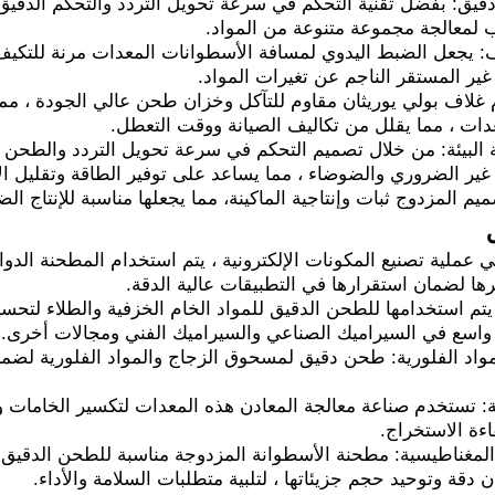
قيق: بفضل تقنية التحكم في سرعة تحويل التردد والتحكم الدقيق
لمعالجة مجموعة متنوعة من المواد.
يف: يجعل الضبط اليدوي لمسافة الأسطوانات المعدات مرنة للتكيف 
ير المستقر الناجم عن تغيرات المواد.
م غلاف بولي يوريثان مقاوم للتآكل وخزان طحن عالي الجودة ، م
عدات ، مما يقلل من تكاليف الصيانة ووقت التعطل.
ة البيئة: من خلال تصميم التحكم في سرعة تحويل التردد والطحن ع
ير الضروري والضوضاء ، مما يساعد على توفير الطاقة وتقليل الا
ميم المزدوج ثبات وإنتاجية الماكينة، مما يجعلها مناسبة للإنتاج ا
 في عملية تصنيع المكونات الإلكترونية ، يتم استخدام المطحنة الد
رها لضمان استقرارها في التطبيقات عالية الدقة.
 يتم استخدامها للطحن الدقيق للمواد الخام الخزفية والطلاء لت
اسع في السيراميك الصناعي والسيراميك الفني ومجالات أخرى.
اد الفلورية: طحن دقيق لمسحوق الزجاج والمواد الفلورية لضمان
ية: تستخدم صناعة معالجة المعادن هذه المعدات لتكسير الخاما
ءة الاستخراج.
المغناطيسية: مطحنة الأسطوانة المزدوجة مناسبة للطحن الدقيق لل
 دقة وتوحيد حجم جزيئاتها ، لتلبية متطلبات السلامة والأداء.