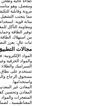
كفاءة عالية وطحن د
ومفصل، وهو مناسب 
مرونة وقابلية للتك
مما يتجنب التشغيل غ
متانة قوية: استخدا
ومقاومة التآكل للم
توفير الطاقة وحماي
من استهلاك الطاقة غ
ثبات عالٍ: يعزز التص
مجالات التطبيق
المواد الإلكترونية:
والمواد الخزفية وغي
السيراميك والطلاء:
تستخدم على نطاق و
مسحوق الزجاج والمو
واستخدامها.
المعادن غير المعدن
المعادن وتحسين كفا
المتفجرات والمواد 
المغناطيسية ، لضمان