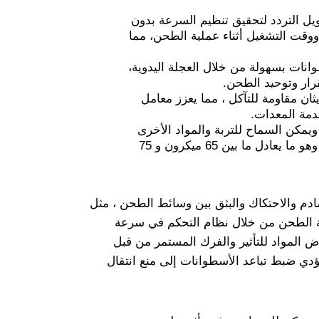
يل التردد لتحقيق تنظيم السرعة بدون
وقت التشغيل أثناء عملية الطحن، مما
وانات بسهولة من خلال العجلة اليدوية،
رار وتوحيد الطحن.
ثان مقاومة للتآكل ، مما يعزز معامل
دمة المعدات.
غذية: عادةً ما يُطلب أن يكون حجم التغذية للمعدات أقل من 3 ملم، ويمكن السماح للتربة والمواد الأخرى
بالوصول إلى حجم جسيمات يبلغ 10 ملم، ونطاق حجم التفريغ من 20 إلى 300 شبكة، وهو ما يعادل ما بين 65 ميكرون و 75
دم والاحتكاك والبثق بين وسائط الطحن ، مثل
ة الطحن من خلال نظام التحكم في سرعة
رض المواد للتأثير والفرك المستمر من قبل
دي ضبط تباعد الأسطوانات إلى منع انتقال