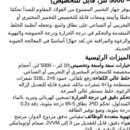
– 5000 لتر، قابل للتخصيص)
يوفر جهاز التخمير المصنوع من الفولاذ المقاوم للصدأ تحكمًا
دقيقًا وأتمتة وسعات قابلة للتخصيص للتخمير المختبري أو
التجريبي أو الصناعي على نطاق واسع. وتجعله أنظمة الخلط
المتقدمة والتحكم في درجة الحرارة ودرجة الحموضة والتهوية
والرغوة والمراقبة عن بُعد جهازًا أساسيًا في المعالجة الحيوية
الحديثة.
الميزات الرئيسية
خيارات سعة واسعة وتخصيص:
10 لتر – 5000 لتر، أحجام
مخصصة للاستخدام المختبري أو التجريبي أو الصناعي.
خلط عالي الكفاءة:
رفع تلقائي، عمود 316L، 2×6 شفرات
مسطحة و1×4 شفرات مائلة، شفرة قابلة للتعديل لإزالة
الرغوة، خلط مستقر عالي السرعة.
تحكم دقيق في درجة الحرارة:
تسخين كهربائي وتبريد بالماء
المتداول، تحكم PID، نطاق 5-65 درجة مئوية، دقة ±0.2
درجة مئوية، وضع توفير الطاقة.
تهوية متعددة الوظائف:
مقياس تدفق مزدوج الدوار، مرشح
هواء دقيق، قابل للتعديل من 0 إلى 2VVM، صمام أوتوماتيكي
للتحكم الدقيق في الغاز.