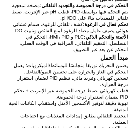
التحكم في درجة الحموضة والتجديد التلقائي:
مضخة تمعجية
يتم التحكم فيها بواسطة PID، قطب pH عبر الإنترنت، ضبط
تلقائي للمغذيات بناءً على pH/DO.
تحكم فعال في الرغوة:
كشف تلقائي للرغوة، صمام غشائي
هوائي يضيف عامل مضاد للرغوة لمنع الفائض وتثبيت DO.
الأتمتة والتحكم الذكي:
PLC و HMI، PID، التحكم في
التسلسل، التعقيم التلقائي، المراقبة في الوقت الفعلي،
التحكم عن بعد عبر التطبيق.
مبدأ العمل
يضمن التحريك توزيعًا متجانسًا للوسائط/الميكروبات؛ يعمل
التحكم في الغاز والحرارة على تحسين النمو/التفاعل.
تسخين كهربائي وتبريد مائي، تنظيم PID لضمان استقرار
درجة الحرارة.
قطب كهربائي لضبط درجة الحموضة عبر الإنترنت + تحكم
PID لضمان استقرار درجة الحموضة.
تهوية دقيقة لتوفير الأكسجين الأمثل واستقلاب الكائنات الحية
الدقيقة.
التجديد التلقائي يطابق إمدادات المغذيات مع احتياجات
العملية.