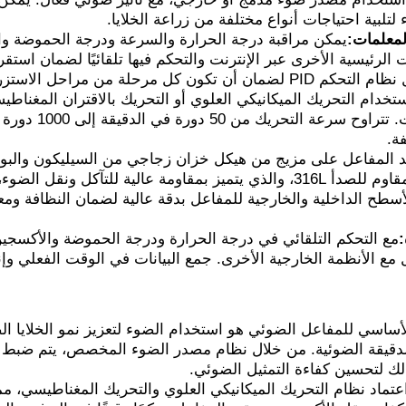
تلبية احتياجات أنواع مختلفة من زراعة الخلايا.
لمعلمات:
يمكن مراقبة درجة الحرارة والسرعة ودرجة الحموضة وال
 الرئيسية الأخرى عبر الإنترنت والتحكم فيها تلقائيًا لضمان استق
مرحلة من مراحل الاستزراع في حالة جيدة.
ستخدام التحريك الميكانيكي العلوي أو التحريك بالاقتران المغناطيس
فة.
د المفاعل على مزيج من هيكل خزان زجاجي من السيليكون والبورون
خزان من الفولاذ المقاوم للصدأ 316L، والذي يتميز بمقاومة عالية 
أسطح الداخلية والخارجية للمفاعل بدقة عالية لضمان النظافة ومع
:
مع التحكم التلقائي في درجة الحرارة ودرجة الحموضة والأكسجي
مع الأنظمة الخارجية الأخرى. جمع البيانات في الوقت الفعلي وإن
لأساسي للمفاعل الضوئي هو استخدام الضوء لتعزيز نمو الخلايا ا
الدقيقة الضوئية. من خلال نظام مصدر الضوء المخصص، يتم ضبط 
ذلك لتحسين كفاءة التمثيل الضوئي.
اعتماد نظام التحريك الميكانيكي العلوي والتحريك المغناطيسي، م