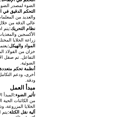
الضوء لمصدر الضوء ل
التحكم الدقيق في ا
والعديد من المعلمات
عالي الدقة من خلال نظام التحكم PID لضمان أن تكون كل 
نظام التحريك:
يتم ا
زراعة الخلايا المختل
المواد والهيكل:
يعتم
التفاعل. تم صقل ال
الضوئية.
أنظمة تحكم متعددة
أخرى، ودعم التكامل 
ودقة.
مبدأ العمل
تأثير الضوء:
المبدأ ا
من الكائنات الحية 
الخلايا المزروعة، و
آلية نقل الكتلة:
يتم 