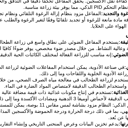
 كفاءة نقل الأكسجين. يحقق المفاعل تحكمًا دقيقًا في التدفق وا
ما يوفر بيئة زراعة مناسبة.
غوة والتجديد:
المفاعل مزود بنظام إزالة الرغوة التلقائي ونظام ت
 مادة مانعة للرغوة أو تجديد تلقائيًا وفقًا لتغير الرغوة والطلب ع
لهواء على الخلايا.
يقة:
يستخدم المفاعل الضوئي على نطاق واسع في زراعة الطحالب
فة وعالية النشاط. من خلال مصدر ضوء مخصص، يوفر ضوءًا كافيًا لت
 الضوئي:
إنه مناسب للزراعة الفعالة لمختلف الكائنات الحية الدقيقة
:
في صناعة الأدوية، يمكن استخدام المفاعلات الضوئية لزراعة الخلا
عة الأدوية الخلوية واللقاحات وما إلى ذلك.
تخدم لزراعة الطحالب في معالجة مياه الصرف الصحي، من خلال 
واستخدام الطحالب الدقيقة لامتصاص المواد الضارة في الماء.
لغذائية:
تستخدم في إنتاج مكونات غذائية ذات قيمة مضافة عالية 
ض أوميغا 3 الدهنية ومضادات الأكسدة وما إلى ذلك.
التحكم الذكي: النظام مزود بشاشة ل
ي، بما في ذلك درجة الحرارة ودرجة الحموضة والأكسجين المذاب
ا عن بُعد.
تها: