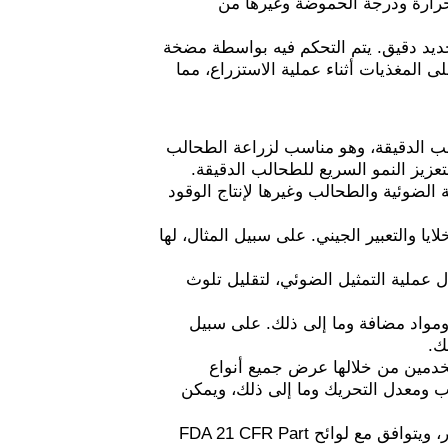
لحرارة ودرجة الحموضة وغيرها من
جديد دقيق. يتم التحكم فيه بواسطة مضخة
لى المغذيات أثناء عملية الاستزراع، مما
 الدقيقة، وهو مناسب لزراعة الطحالب
عزيز النمو السريع للطحالب الدقيقة.
 الضوئية والطحالب وغيرها لإنتاج الوقود
يا والتعبير الجيني. على سبيل المثال، لها
عملية التمثيل الضوئي، لتقليل تلوث
ومواد مضافة وما إلى ذلك. على سبيل
مس مقاس 11 بوصة، يمكن للمستخدمين من خلالها عرض جميع أنواع
 ومعدل التحريك وما إلى ذلك، ويمكن
يدعم تخزين البيانات وعرض المنحنى التاريخي وإنشاء التقارير، ويتوافق مع لوائح FDA 21 CFR Part