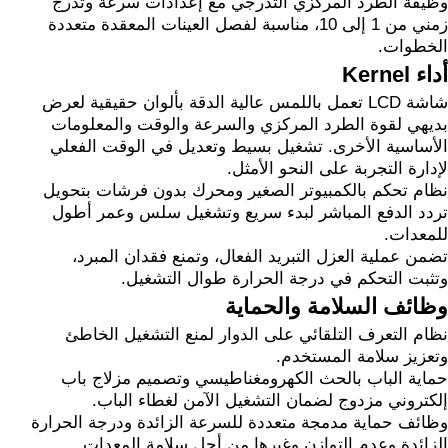
وظيفة الطرد المركزي التدرجي مع إعدادات سرعة وتدرج
زمني من 1 إلى 10، مناسبة لفصل العينات المعقدة متعددة
الخطوات.
أداء Kernel
شاشة LCD تعمل باللمس عالية الدقة بألوان حقيقية لعرض
بديهي لقوة الطرد المركزي والسرعة والوقت والمعلومات
الأساسية الأخرى. تشغيل بسيط وتعديل في الوقت الفعلي
لإدارة التجربة على النحو الأمثل.
نظام تحكم بالكمبيوتر الصغير ومحرك بدون فرشات بتحويل
تردد الدفع المباشر لبدء سريع وتشغيل سلس وعمر أطول
للمعدات.
تضمن عملية العزل التبريد الفعال، وتمنع فقدان المبرد،
وتثبت التحكم في درجة الحرارة طوال التشغيل.
وظائف السلامة والحماية
نظام التعرف التلقائي على الدوار لمنع التشغيل الخاطئ
وتعزيز سلامة المستخدم.
حماية الباب بالحث الكهرومغناطيسي وتصميم مزلاج باب
إلكتروني مزدوج لضمان التشغيل الآمن لغطاء الباب.
وظائف حماية مدمجة متعددة للسرعة الزائدة ودرجة الحرارة
الزائدة وعدم التوازن وغيرها من أجل سلامة المعدات