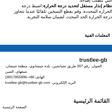
التي تتطلب إضاءة.
نظام إنذار مستقل لتحديد درجة الحرارة:
اضبط درجة
الحرارة المحددة، وقم بقطع التسخين تلقائيًا عندما تتجاوز
درجة الحرارة الحد المحدد، لضمان سلامة التجربة.
المعلمات الفنية
trustlee-gb
العنوان: رقم 307 طريق تشيانشين، بلدة جينشانوي، منطقة جينشان،
شنغهاي، الصين
الهاتف:86+-18017855896
البريد الإلكتروني: trustlee-gb@trustlee-gb.com
القائمة الرئيسية
الصفحة الرئيسية