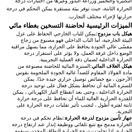
البكتيريا والتخمير وزراعة البذور وغيرها من اختبارات درجة
الحرارة الثابتة، حيث توفر بيئة مستقرة يمكن التحكم في درجة
حرارتها لإجراء مختلف التجارب.
الميزات الرئيسية لحاضنة التسخين بغطاء مائي
هيكل باب مزدوج:
يمكن للباب الخارجي الحفاظ على عزل
البيئة الخارجية، أما الباب الداخلي فهو مصنوع من زجاج
مقسّى عالي الجودة يحافظ على الحرارة، مما يسهل مراقبة
الوضع داخل غرفة العمل، ولا يؤثر على استقرار درجة
الحرارة الداخلية لضمان دقة العملية التجريبية.
هيكل الغلاف المائي:
السترة المائية للحاضنة مصنوعة من
مادة الفولاذ المقاوم للصدأ عالية الجودة الملحومة بقوس
الأرجون ، مع خصائص توصيل حراري جيدة جدًا. يمكن
للسترة المائية أن تحافظ بشكل فعال على توحيد درجة
الحرارة الداخلية ، وحتى بعد انقطاع التيار الكهربائي ، يمكن
للقدرة الحرارية العالية للماء أن تحافظ على درجة حرارة
ثابتة لفترة أطول ، لتجنب تأثير تقلبات درجة الحرارة على
التجربة.
جهاز تأمين مزدوج لدرجة الحرارة:
نظام تحكم في درجة
الحرارة مدمج مع تتبع تلقائي ووظيفة إنذار عند ارتفاع درجة
الحرارة، إذا تجاوزت درجة الحرارة النطاق المحدد، سيقوم