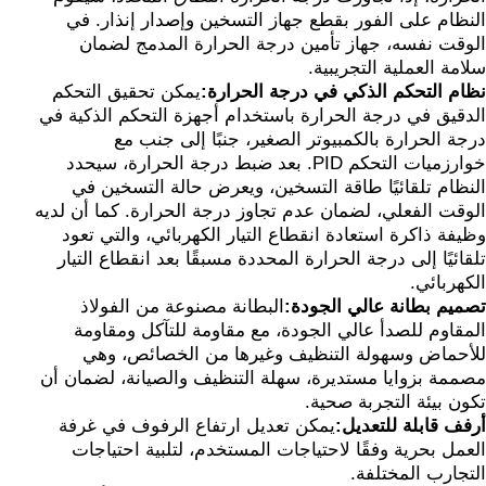
النظام على الفور بقطع جهاز التسخين وإصدار إنذار. في
الوقت نفسه، جهاز تأمين درجة الحرارة المدمج لضمان
سلامة العملية التجريبية.
نظام التحكم الذكي في درجة الحرارة:
يمكن تحقيق التحكم
الدقيق في درجة الحرارة باستخدام أجهزة التحكم الذكية في
درجة الحرارة بالكمبيوتر الصغير، جنبًا إلى جنب مع
خوارزميات التحكم PID. بعد ضبط درجة الحرارة، سيحدد
النظام تلقائيًا طاقة التسخين، ويعرض حالة التسخين في
الوقت الفعلي، لضمان عدم تجاوز درجة الحرارة. كما أن لديه
وظيفة ذاكرة استعادة انقطاع التيار الكهربائي، والتي تعود
تلقائيًا إلى درجة الحرارة المحددة مسبقًا بعد انقطاع التيار
الكهربائي.
تصميم بطانة عالي الجودة:
البطانة مصنوعة من الفولاذ
المقاوم للصدأ عالي الجودة، مع مقاومة للتآكل ومقاومة
للأحماض وسهولة التنظيف وغيرها من الخصائص، وهي
مصممة بزوايا مستديرة، سهلة التنظيف والصيانة، لضمان أن
تكون بيئة التجربة صحية.
أرفف قابلة للتعديل:
يمكن تعديل ارتفاع الرفوف في غرفة
العمل بحرية وفقًا لاحتياجات المستخدم، لتلبية احتياجات
التجارب المختلفة.